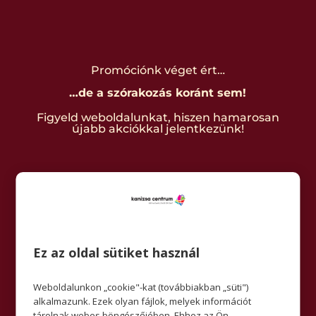
Promóciónk véget ért…
…de a szórakozás koránt sem!
Figyeld weboldalunkat, hiszen hamarosan
újabb akciókkal jelentkezünk!
MEGNÉZEM
Ez az oldal sütiket használ
Weboldalunkon „cookie"-kat (továbbiakban „süti")
alkalmazunk. Ezek olyan fájlok, melyek információt
tárolnak webes böngészőjében. Ehhez az Ön