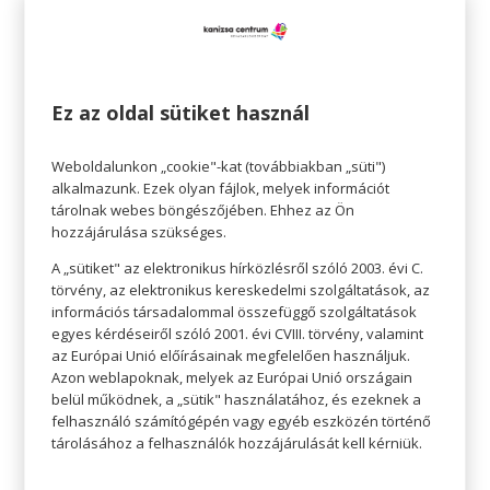
Küldés gombra kattintva, ezzel is segítve
munkánkat.
Ez az oldal sütiket használ
Weboldalunkon „cookie"-kat (továbbiakban „süti")
Találkozott-e a Teret adunk kampány
alkalmazunk. Ezek olyan fájlok, melyek információt
kommunikációjával a plázán kívül is?
tárolnak webes böngészőjében. Ehhez az Ön
hozzájárulása szükséges.
Igen
Nem
A „sütiket" az elektronikus hírközlésről szóló 2003. évi C.
törvény, az elektronikus kereskedelmi szolgáltatások, az
Érezhető volt-e a növekedés az üzlete
információs társadalommal összefüggő szolgáltatások
látogatószámán és forgalmán egy átlagos
egyes kérdéseiről szóló 2001. évi CVIII. törvény, valamint
időszakhoz képest?
az Európai Unió előírásainak megfelelően használjuk.
Azon weblapoknak, melyek az Európai Unió országain
Igen, egyértelműen
belül működnek, a „sütik" használatához, és ezeknek a
Átlagos volt
felhasználó számítógépén vagy egyéb eszközén történő
tárolásához a felhasználók hozzájárulását kell kérniük.
Nem jellemző
Szívesen látna-e hasonló jellegű programokat?