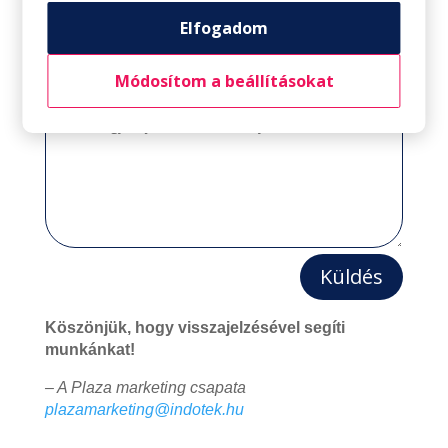
Igen
Elfogadom
Nem
Nem tudom eldönteni
Módosítom a beállításokat
Küldés
Köszönjük, hogy visszajelzésével segíti
munkánkat!
– A Plaza marketing csapata
plazamarketing@indotek.hu