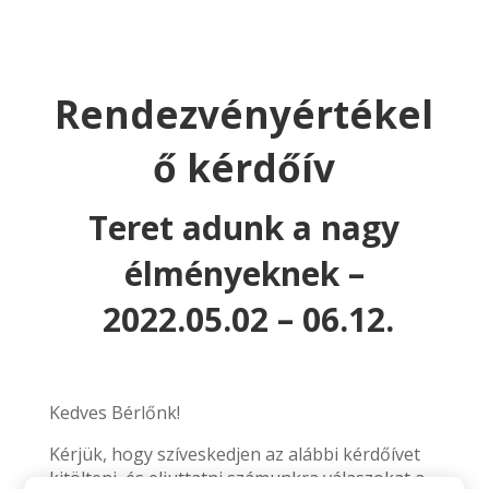
Rendezvényértékel
ő kérdőív
Teret adunk a nagy
élményeknek –
2022.05.02 – 06.12.
Kedves Bérlőnk!
Kérjük, hogy szíveskedjen az alábbi kérdőívet
kitölteni, és eljuttatni számunkra válaszokat a