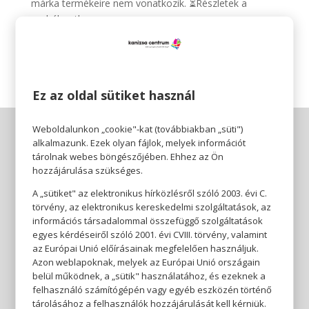
márka termékeire nem vonatkozik. ⏳Részletek a
szabályzatban.
Te melyik darabot választod? 👀
Ez az oldal sütiket használ
Weboldalunkon „cookie"-kat (továbbiakban „süti")
alkalmazunk. Ezek olyan fájlok, melyek információt
tárolnak webes böngészőjében. Ehhez az Ön
hozzájárulása szükséges.
A „sütiket" az elektronikus hírközlésről szóló 2003. évi C.
törvény, az elektronikus kereskedelmi szolgáltatások, az
információs társadalommal összefüggő szolgáltatások
egyes kérdéseiről szóló 2001. évi CVIII. törvény, valamint
az Európai Unió előírásainak megfelelően használjuk.
Azon weblapoknak, melyek az Európai Unió országain
belül működnek, a „sütik" használatához, és ezeknek a
felhasználó számítógépén vagy egyéb eszközén történő
tárolásához a felhasználók hozzájárulását kell kérniük.