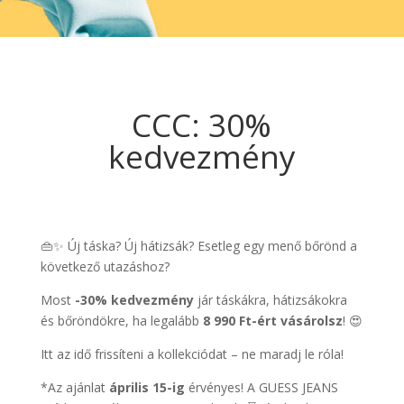
CCC: 30%
kedvezmény
👜✨ Új táska? Új hátizsák? Esetleg egy menő bőrönd a
következő utazáshoz?
Most
-30% kedvezmény
jár táskákra, hátizsákokra
és bőröndökre, ha legalább
8 990 Ft-ért vásárolsz
! 😍
Itt az idő frissíteni a kollekciódat – ne maradj le róla!
*Az ajánlat
április 15-ig
érvényes! A GUESS JEANS