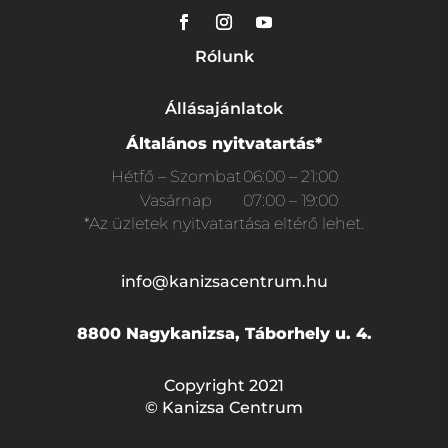
Rólunk
Állásajánlatok
Általános nyitvatartás*
Hétfő – Szombat
06:00 – 21:00
Vasárnap
07:00 – 19:00
*Az üzletek nyitvatartása eltérő lehet.
info@kanizsacentrum.hu
8800 Nagykanizsa, Táborhely u. 4.
Copyright 2021
© Kanizsa Centrum