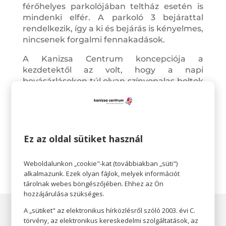
férőhelyes parkolójában teltház esetén is
mindenki elfér. A parkoló 3 bejárattal
rendelkezik, így a ki és bejárás is kényelmes,
nincsenek forgalmi fennakadások.
A Kanizsa Centrum koncepciója a
kezdetektől az volt, hogy a napi
bevásárlásokon túl olyan színvonalas boltok
és márkák telepedjenek meg a falai között,
amelyek minden igényt kielégítenek, és ne
kelljen prémium termékekért sem a
vásárlónak Budapestre utazni. Emellett
gyakorlatilag minden vásárlói célcsoport
Ez az oldal sütiket használ
szívesen látogatja az épületet.
Weboldalunkon „cookie"-kat (továbbiakban „süti")
alkalmazunk. Ezek olyan fájlok, melyek információt
tárolnak webes böngészőjében. Ehhez az Ön
hozzájárulása szükséges.
A „sütiket" az elektronikus hírközlésről szóló 2003. évi C.
törvény, az elektronikus kereskedelmi szolgáltatások, az