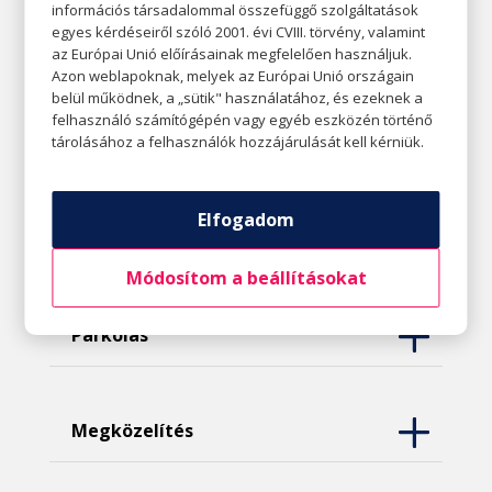
információs társadalommal összefüggő szolgáltatások
egyes kérdéseiről szóló 2001. évi CVIII. törvény, valamint
Nyitvatartás
az Európai Unió előírásainak megfelelően használjuk.
Azon weblapoknak, melyek az Európai Unió országain
belül működnek, a „sütik" használatához, és ezeknek a
felhasználó számítógépén vagy egyéb eszközén történő
Kapcsolat
tárolásához a felhasználók hozzájárulását kell kérniük.
Elfogadom
Házirend
Módosítom a beállításokat
Parkolás
Megközelítés