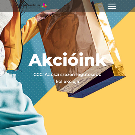
Akcióink
CCC: Az őszi szezon legütősebb
kollekciója