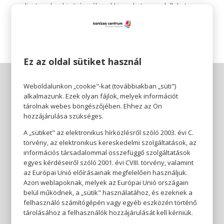
divatos darabjait és válaszd ki azokat a modelleket,
melyekbe azonnal beleszeretsz!
Ez az oldal sütiket használ
Weboldalunkon „cookie"-kat (továbbiakban „süti")
alkalmazunk. Ezek olyan fájlok, melyek információt
tárolnak webes böngészőjében. Ehhez az Ön
hozzájárulása szükséges.
A „sütiket" az elektronikus hírközlésről szóló 2003. évi C.
törvény, az elektronikus kereskedelmi szolgáltatások, az
információs társadalommal összefüggő szolgáltatások
egyes kérdéseiről szóló 2001. évi CVIII. törvény, valamint
az Európai Unió előírásainak megfelelően használjuk.
Azon weblapoknak, melyek az Európai Unió országain
belül működnek, a „sütik" használatához, és ezeknek a
felhasználó számítógépén vagy egyéb eszközén történő
tárolásához a felhasználók hozzájárulását kell kérniük.