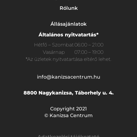
Rólunk
Állásajánlatok
Általános nyitvatartás*
Hétfő – Szombat
06:00 – 21:00
Vasárnap
07:00 – 19:00
*Az üzletek nyitvatartása eltérő lehet.
info@kanizsacentrum.hu
8800 Nagykanizsa, Táborhely u. 4.
Copyright 2021
© Kanizsa Centrum
Adatkezelési tájékoztató