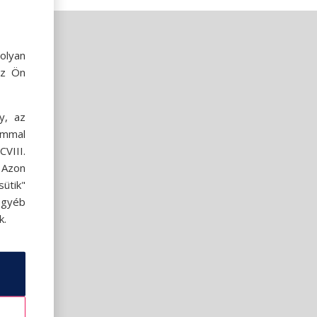
olyan
az Ön
y, az
ommal
VIII.
. Azon
ütik"
egyéb
k.