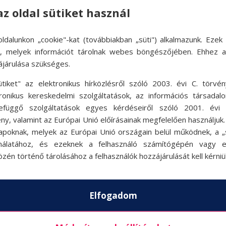
az oldal sütiket használ
ldalunkon „cookie"-kat (továbbiakban „süti") alkalmazunk. Ezek 
ok, melyek információt tárolnak webes böngészőjében. Ehhez 
ájárulása szükséges.
ütiket" az elektronikus hírközlésről szóló 2003. évi C. törvén
tronikus kereskedelmi szolgáltatások, az információs társadal
efüggő szolgáltatások egyes kérdéseiről szóló 2001. évi C
ny, valamint az Európai Unió előírásainak megfelelően használjuk
apoknak, melyek az Európai Unió országain belül működnek, a „s
nálatához, és ezeknek a felhasználó számítógépén vagy 
zén történő tárolásához a felhasználók hozzájárulását kell kérniü
Elfogadom