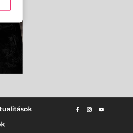
tualitások
ok