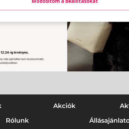
Módosítom a beállításokat
k
Akciók
Ak
Rólunk
Állásajánlat