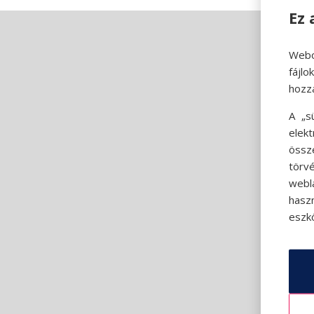
Ez 
Webo
fájl
hozz
A „s
elek
össz
törvé
webl
hasz
eszkö