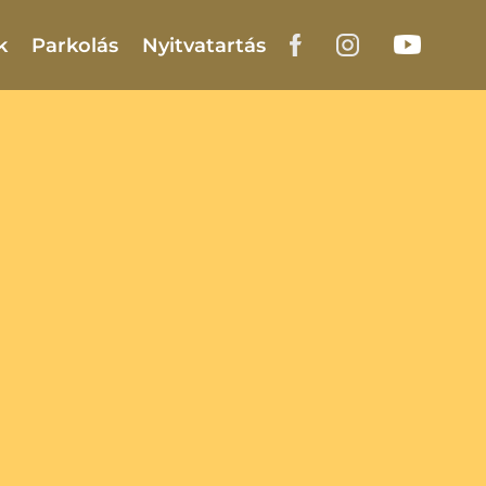
k
Parkolás
Nyitvatartás