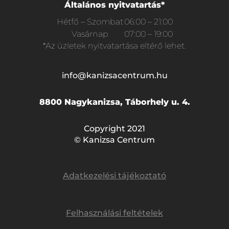
Általános nyitvatartás*
Hétfő – Szombat
06:00 – 21:00
Vasárnap
07:00 – 19:00
*Az üzletek nyitvatartása eltérő lehet.
info@kanizsacentrum.hu
8800 Nagykanizsa, Táborhely u. 4.
Copyright 2021
© Kanizsa Centrum
Adatkezelési tájékoztató
Felhasználási feltételek