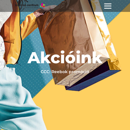
Akcióink
CCC: Reebok promóció