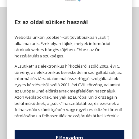
Ez az oldal sütiket használ
Weboldalunkon „cookie"-kat (továbbiakban „süti")
alkalmazunk. Ezek olyan fájlok, melyek információt
tárolnak webes böngészőjében. Ehhez az Ön
hozzájárulása szükséges.
A „sütiket" az elektronikus hírközlésről szóló 2003. évi C.
törvény, az elektronikus kereskedelmi szolgáltatások, az
információs társadalommal összefüggő szolgáltatások
egyes kérdéseiről szóló 2001. évi CVIII. törvény, valamint
az Európai Unió előírásainak megfelelően használjuk.
Azon weblapoknak, melyek az Európai Unió országain
belül működnek, a „sütik" használatához, és ezeknek a
felhasználó számítógépén vagy egyéb eszközén történő
tárolásához a felhasználók hozzájárulását kell kérniük.
Elfogadom