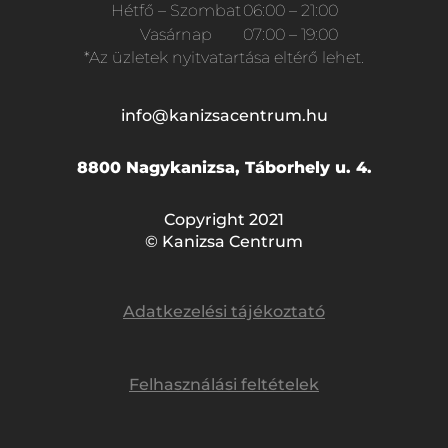
Hétfő – Szombat
06:00 – 21:00
Vasárnap
07:00 – 19:00
*Az üzletek nyitvatartása eltérő lehet.
info@kanizsacentrum.hu
8800 Nagykanizsa, Táborhely u. 4.
Copyright 2021
© Kanizsa Centrum
Adatkezelési tájékoztató
Felhasználási feltételek