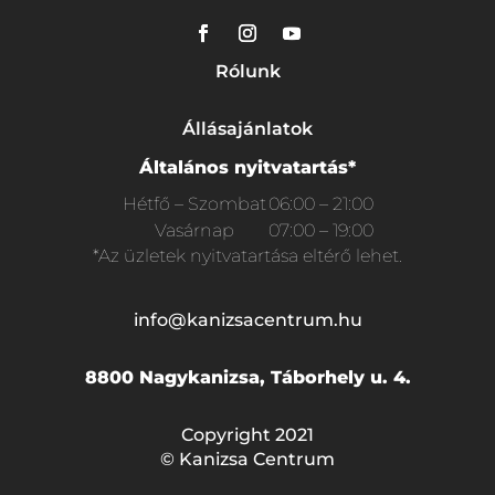
Rólunk
Állásajánlatok
Általános nyitvatartás*
Hétfő – Szombat
06:00 – 21:00
Vasárnap
07:00 – 19:00
*Az üzletek nyitvatartása eltérő lehet.
info@kanizsacentrum.hu
8800 Nagykanizsa, Táborhely u. 4.
Copyright 2021
© Kanizsa Centrum