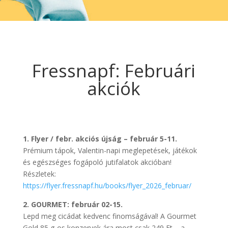
Fressnapf: Februári
akciók
1. Flyer / febr. akciós újság – február 5-11.
Prémium tápok, Valentin-napi meglepetések, játékok
és egészséges fogápoló jutifalatok akcióban!
Részletek:
https://flyer.fressnapf.hu/books/flyer_2026_februar/
2. GOURMET: február 02-15.
Lepd meg cicádat kedvenc finomságával! A Gourmet
Gold 85 g-os konzervek ára most csak 249 Ft – a