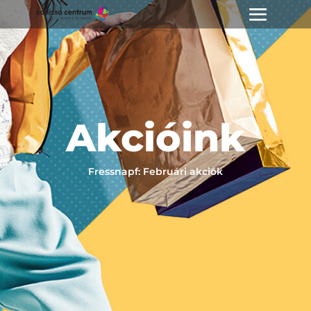
Akcióink
Fressnapf: Februári akciók