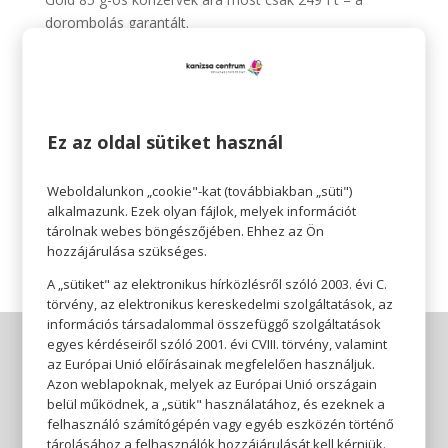
dorombolás garantált.
Részletek:
https://www.fressnapf.hu/marka/gourmet?
filter=5841830-:Gold%5C5841815–:0%20-%20100g
3. JULIUS-K9: február 02-15.
Most 20% kedvezményt adunk a JULIUS-K9 eledelekre!
Ez az oldal sütiket használ
Kutyanyelven, cicanyelven és gazdinyelven is úgy
mondják: megéri.
Weboldalunkon „cookie"-kat (továbbiakban „süti")
Részletek:
https://www.fressnapf.hu/marka/julius-k9?
alkalmazunk. Ezek olyan fájlok, melyek információt
infinite_page=3&filter=product_status:article_status_2
tárolnak webes böngészőjében. Ehhez az Ön
hozzájárulása szükséges.
A „sütiket" az elektronikus hírközlésről szóló 2003. évi C.
törvény, az elektronikus kereskedelmi szolgáltatások, az
információs társadalommal összefüggő szolgáltatások
egyes kérdéseiről szóló 2001. évi CVIII. törvény, valamint
az Európai Unió előírásainak megfelelően használjuk.
Azon weblapoknak, melyek az Európai Unió országain
belül működnek, a „sütik" használatához, és ezeknek a
felhasználó számítógépén vagy egyéb eszközén történő
tárolásához a felhasználók hozzájárulását kell kérniük.