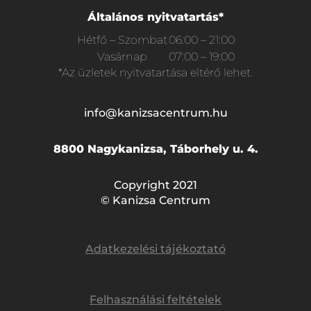
Általános nyitvatartás*
Hétfő – Szombat
06:00 – 21:00
Vasárnap
07:00 – 19:00
*Az üzletek nyitvatartása eltérő lehet.
info@kanizsacentrum.hu
8800 Nagykanizsa, Táborhely u. 4.
Copyright 2021
© Kanizsa Centrum
Adatkezelési tájékoztató
Felhasználási feltételek