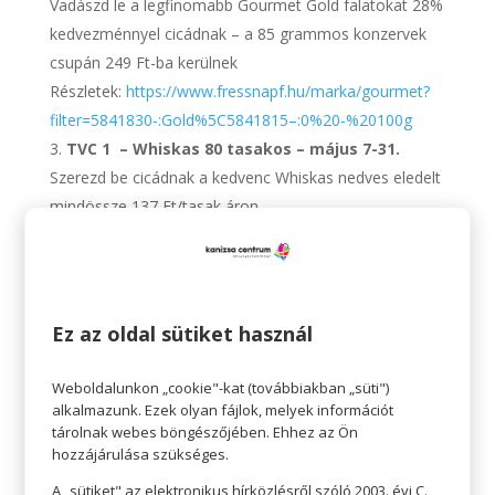
Vadászd le a legfinomabb Gourmet Gold falatokat 28%
kedvezménnyel cicádnak – a 85 grammos konzervek
csupán 249 Ft-ba kerülnek
Részletek:
https://www.fressnapf.hu/marka/gourmet?
filter=5841830-:Gold%5C5841815–:0%20-%20100g
TVC 1 – Whiskas 80 tasakos – május 7-31.
Szerezd be cicádnak a kedvenc Whiskas nedves eledelt
mindössze 137 Ft/tasak áron
Részletek:
https://www.fressnapf.hu/termekek/whiskas-
macska-tasak-mp-klasszikus-valogatas-80x85g
TVC 2 – Brit – Tartósan jó áron – május 5-től
Érzékenység? Allergiák? Gondoskodj kedvenced egyedi
Ez az oldal sütiket használ
étkezési igényeiről a BRIT prémium eledelekkel –
tartósan kedvező áron
Weboldalunkon „cookie"-kat (továbbiakban „süti")
Részletek:
https://www.fressnapf.hu/BRIT
alkalmazunk. Ezek olyan fájlok, melyek információt
tárolnak webes böngészőjében. Ehhez az Ön
hozzájárulása szükséges.
A „sütiket" az elektronikus hírközlésről szóló 2003. évi C.