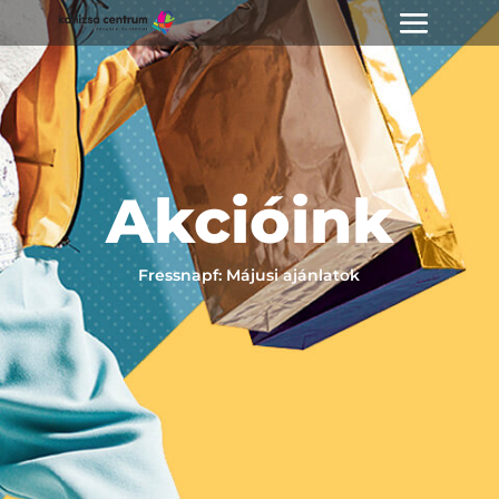
Akcióink
Fressnapf: Májusi ajánlatok