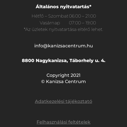
Általános nyitvatartás*
Hétfő – Szombat
06:00 – 21:00
Vasárnap
07:00 – 19:00
*Az üzletek nyitvatartása eltérő lehet.
info@kanizsacentrum.hu
8800 Nagykanizsa, Táborhely u. 4.
Copyright 2021
© Kanizsa Centrum
Adatkezelési tájékoztató
Felhasználási feltételek