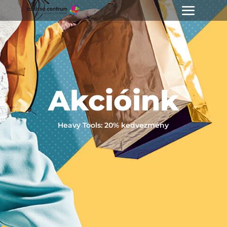
Akcióink
Heavy Tools: 20% kedvezmény