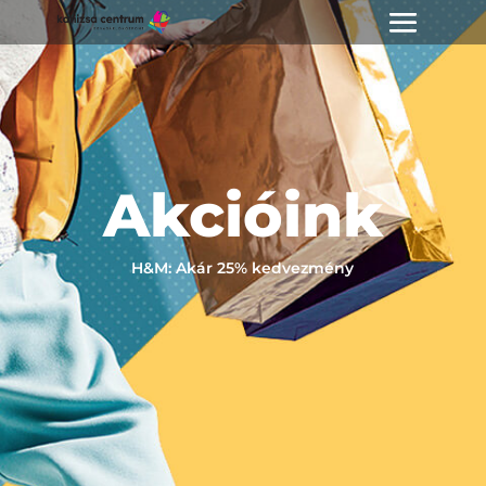
Akcióink
H&M: Akár 25% kedvezmény