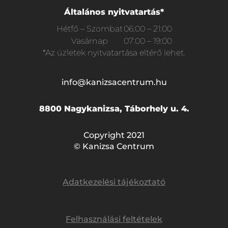
Általános nyitvatartás*
Hétfő – Szombat
06:00 – 21:00
Vasárnap
07:00 – 19:00
*Az üzletek nyitvatartása eltérő lehet.
info@kanizsacentrum.hu
8800 Nagykanizsa, Táborhely u. 4.
Copyright 2021
© Kanizsa Centrum
Adatkezelési tájékoztató
Felhasználási feltételek