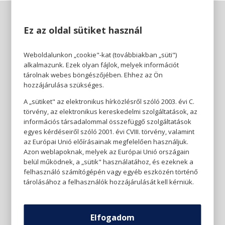
Ez az oldal sütiket használ
Weboldalunkon „cookie"-kat (továbbiakban „süti")
alkalmazunk. Ezek olyan fájlok, melyek információt
tárolnak webes böngészőjében. Ehhez az Ön
hozzájárulása szükséges.
A „sütiket" az elektronikus hírközlésről szóló 2003. évi C.
törvény, az elektronikus kereskedelmi szolgáltatások, az
információs társadalommal összefüggő szolgáltatások
egyes kérdéseiről szóló 2001. évi CVIII. törvény, valamint
az Európai Unió előírásainak megfelelően használjuk.
Azon weblapoknak, melyek az Európai Unió országain
belül működnek, a „sütik" használatához, és ezeknek a
felhasználó számítógépén vagy egyéb eszközén történő
tárolásához a felhasználók hozzájárulását kell kérniük.
Elfogadom