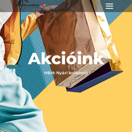
Akcióink
H&M: Nyári kollekció