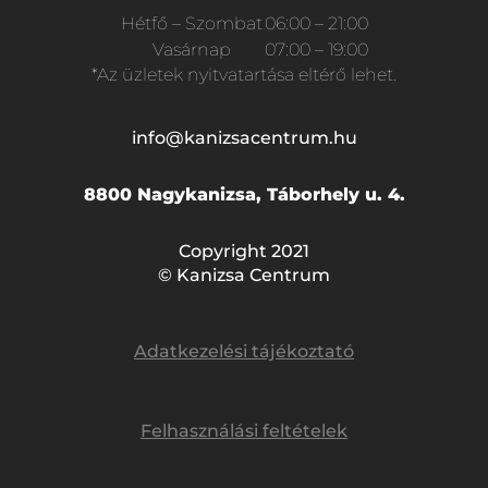
Hétfő – Szombat
06:00 – 21:00
Vasárnap
07:00 – 19:00
*Az üzletek nyitvatartása eltérő lehet.
info@kanizsacentrum.hu
8800 Nagykanizsa, Táborhely u. 4.
Copyright 2021
© Kanizsa Centrum
Adatkezelési tájékoztató
Felhasználási feltételek