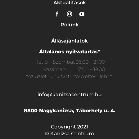
Aktualitások
Rólunk
Állásajánlatok
Általános nyitvatartás*
Hétfő – Szombat
06:00 – 21:00
Vasárnap
07:00 – 19:00
*Az üzletek nyitvatartása eltérő lehet.
info@kanizsacentrum.hu
8800 Nagykanizsa, Táborhely u. 4.
Copyright 2021
© Kanizsa Centrum