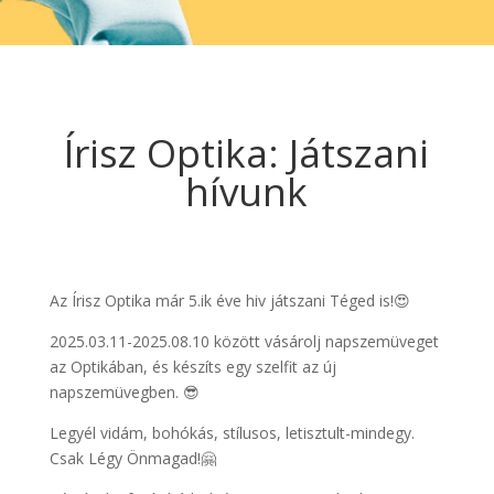
Írisz Optika: Játszani
hívunk
Az Írisz Optika már 5.ik éve hiv játszani Téged is!😍
2025.03.11-2025.08.10 között vásárolj napszemüveget
az Optikában, és készíts egy szelfit az új
napszemüvegben. 😎
Legyél vidám, bohókás, stílusos, letisztult-mindegy.
Csak Légy Önmagad!🤗