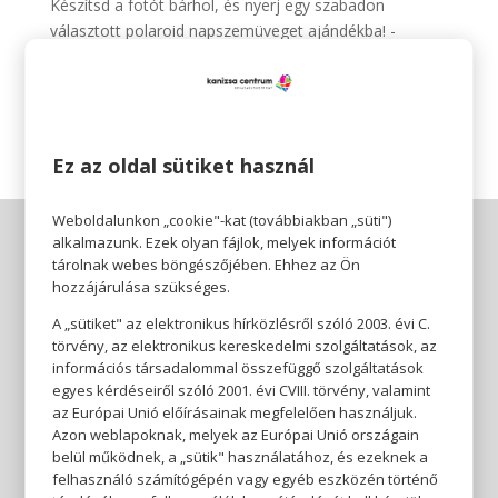
Készítsd a fotót bárhol, és nyerj egy szabadon
választott polaroid napszemüveget ajándékba! -
Párodnak, Gyermekednek, Testvérednek.
Minden képet szeretettel fogadunk! Sok Sikert!🍀
Ez az oldal sütiket használ
Weboldalunkon „cookie"-kat (továbbiakban „süti")
alkalmazunk. Ezek olyan fájlok, melyek információt
tárolnak webes böngészőjében. Ehhez az Ön
hozzájárulása szükséges.
A „sütiket" az elektronikus hírközlésről szóló 2003. évi C.
törvény, az elektronikus kereskedelmi szolgáltatások, az
információs társadalommal összefüggő szolgáltatások
egyes kérdéseiről szóló 2001. évi CVIII. törvény, valamint
az Európai Unió előírásainak megfelelően használjuk.
Azon weblapoknak, melyek az Európai Unió országain
belül működnek, a „sütik" használatához, és ezeknek a
felhasználó számítógépén vagy egyéb eszközén történő