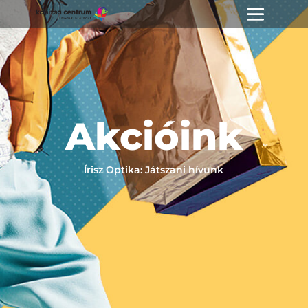
Akcióink
Írisz Optika: Játszani hívunk