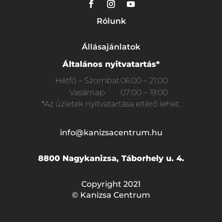
Rólunk
Állásajánlatok
Általános nyitvatartás*
Hétfő – Szombat
06:00 – 21:00
Vasárnap
07:00 – 19:00
*Az üzletek nyitvatartása eltérő lehet.
info@kanizsacentrum.hu
8800 Nagykanizsa, Táborhely u. 4.
Copyright 2021
© Kanizsa Centrum