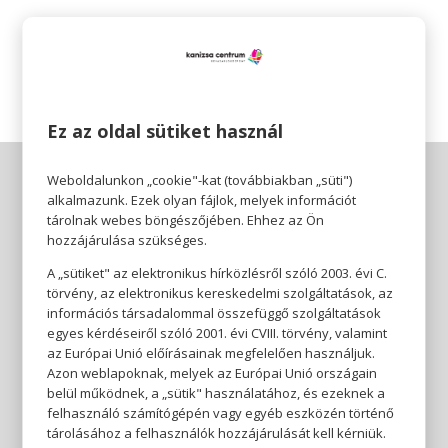
Az akció részleteit itt találod:
https://www.libri.hu/szerencsepentek
Ez az oldal sütiket használ
Weboldalunkon „cookie"-kat (továbbiakban „süti")
alkalmazunk. Ezek olyan fájlok, melyek információt
tárolnak webes böngészőjében. Ehhez az Ön
hozzájárulása szükséges.
A „sütiket" az elektronikus hírközlésről szóló 2003. évi C.
törvény, az elektronikus kereskedelmi szolgáltatások, az
információs társadalommal összefüggő szolgáltatások
egyes kérdéseiről szóló 2001. évi CVIII. törvény, valamint
az Európai Unió előírásainak megfelelően használjuk.
Azon weblapoknak, melyek az Európai Unió országain
belül működnek, a „sütik" használatához, és ezeknek a
felhasználó számítógépén vagy egyéb eszközén történő
tárolásához a felhasználók hozzájárulását kell kérniük.