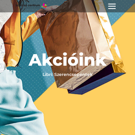
Akcióink
Libri: Szerencsepéntek