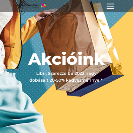
Akcióink
Libri: Szerezze be 2022 nagy
dobásait 20-50% kedvezménnyel*!