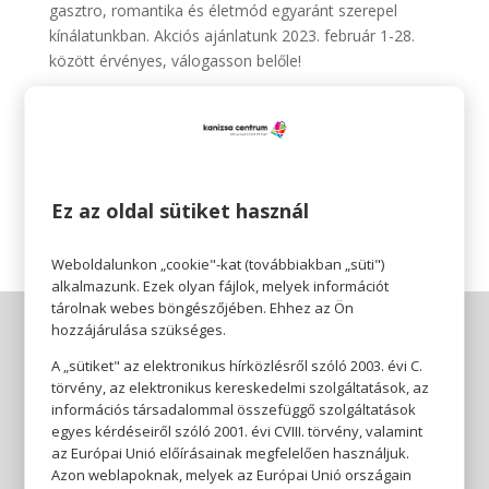
gasztro, romantika és életmód egyaránt szerepel
kínálatunkban. Akciós ajánlatunk 2023. február 1-28.
között érvényes, válogasson belőle!
*A kedvezmény mértéke az eredeti árhoz képest 20-
50%, az elmúlt 30 nap legalacsonyabb árához (Online
ár, Korábbi ár) képest maximum 47%.
https://www.libri.hu/akciok/2022_konyvei.html
Ez az oldal sütiket használ
Weboldalunkon „cookie"-kat (továbbiakban „süti")
alkalmazunk. Ezek olyan fájlok, melyek információt
tárolnak webes böngészőjében. Ehhez az Ön
hozzájárulása szükséges.
A „sütiket" az elektronikus hírközlésről szóló 2003. évi C.
törvény, az elektronikus kereskedelmi szolgáltatások, az
információs társadalommal összefüggő szolgáltatások
egyes kérdéseiről szóló 2001. évi CVIII. törvény, valamint
az Európai Unió előírásainak megfelelően használjuk.
Azon weblapoknak, melyek az Európai Unió országain