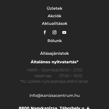
Üzletek
Akciók
Aktualitások
Rólunk
Állásajánlatok
Általános nyitvatartás*
Hétfő – Szombat
06:00 – 21:00
Vasárnap
07:00 – 19:00
*Az üzletek nyitvatartása eltérő lehet.
info@kanizsacentrum.hu
8800 Nagykanizsa, Táborhely u. 4.