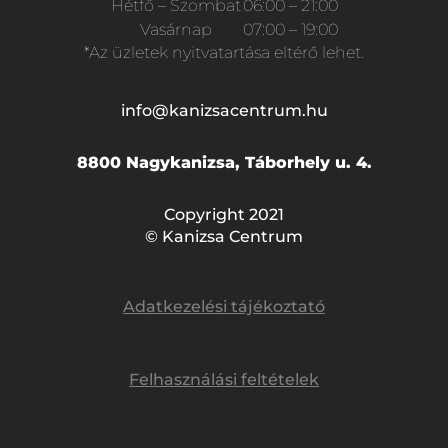
Hétfő – Szombat
06:00 – 21:00
Vasárnap
07:00 – 19:00
*Az üzletek nyitvatartása eltérő lehet.
info@kanizsacentrum.hu
8800 Nagykanizsa, Táborhely u. 4.
Copyright 2021
© Kanizsa Centrum
Adatkezelési tájékoztató
Felhasználási feltételek