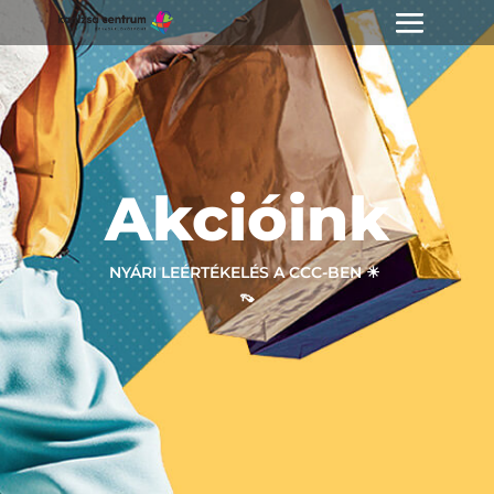
Akcióink
NYÁRI LEÉRTÉKELÉS A CCC-BEN ☀ ‎
👡