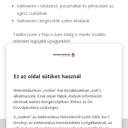
Halloween-i ruházatot, pizsamákat és jelmezeket az
egész családnak
Halloween-i kiegészítők széles kínálatát
Találkozzunk a Pepco-ban! Addig is meríts további
ötleteket legújabb újságunkból:
https://pepco.hu/ujsagaink/
Az ajánlat 2024.10.10-től 2024.10.23-ig vagy a
készlet erejéig tart.
A termékek időszakosan érkeznek üzleteinkbe és
Ez az oldal sütiket használ
elérhetőségük üzletenként változhat.
Weboldalunkon „cookie"-kat (továbbiakban „süti")
Pepco – Érezhető minőség, szerethető áron.
alkalmazunk. Ezek olyan fájlok, melyek információt
tárolnak webes böngészőjében. Ehhez az Ön
hozzájárulása szükséges.
A „sütiket" az elektronikus hírközlésről szóló 2003. évi C.
törvény, az elektronikus kereskedelmi szolgáltatások, az