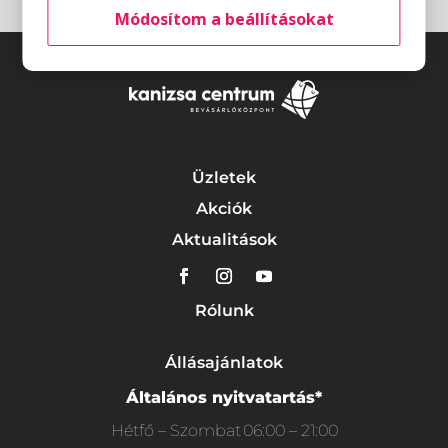
Módosítom a beállításokat
Üzletek
Akciók
Aktualitások
Rólunk
Állásajánlatok
Általános nyitvatartás*
Hétfő – Szombat
06:00 – 21:00