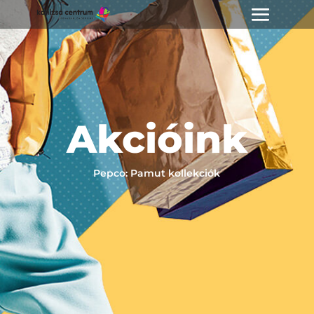
Akcióink
Pepco: Pamut kollekciók