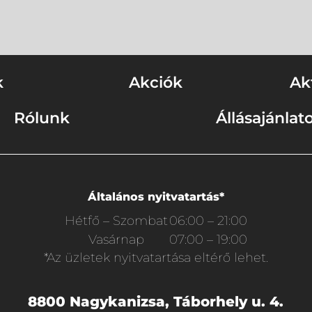
k
Akciók
Ak
Rólunk
Állásajánlat
Általános nyitvatartás*
Hétfő – Szombat
06:00 – 21:00
Vasárnap
07:00 – 19:00
*Az üzletek nyitvatartása eltérő lehet.
8800 Nagykanizsa, Táborhely u. 4.