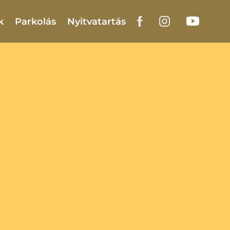
k
Parkolás
Nyitvatartás