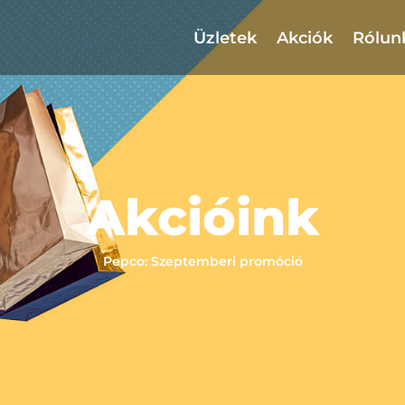
Üzletek
Akciók
Rólun
Akcióink
Pepco: Szeptemberi promóció