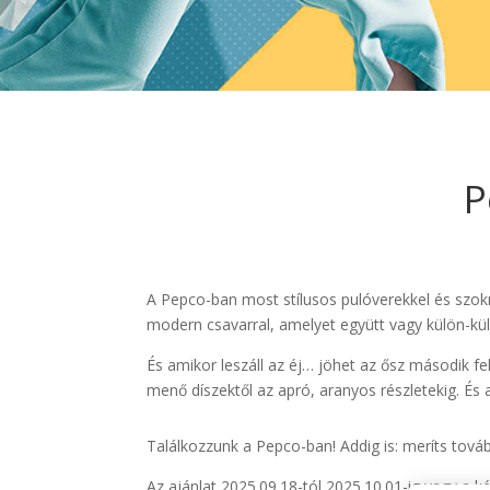
P
A Pepco-ban most stílusos pulóverekkel és szokn
modern csavarral, amelyet együtt vagy külön-külö
És amikor leszáll az éj… jöhet az ősz második f
menő díszektől az apró, aranyos részletekig. És
Találkozzunk a Pepco-ban! Addig is: meríts tová
Az ajánlat 2025.09.18-tól 2025.10.01-ig vagy a kés