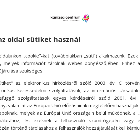
 elérhetőségük üzletenként változhat.
az oldal sütiket használ
ldalunkon „cookie"-kat (továbbiakban „süti") alkalmazunk. Ezek 
ok, melyek információt tárolnak webes böngészőjében. Ehhez 
ájárulása szükséges.
ütiket" az elektronikus hírközlésről szóló 2003. évi C. törvén
tronikus kereskedelmi szolgáltatások, az információs társadal
efüggő szolgáltatások egyes kérdéseiről szóló 2001. évi C
ny, valamint az Európai Unió előírásainak megfelelően használjuk
apoknak, melyek az Európai Unió országain belül működnek, a „s
nálatához, és ezeknek a felhasználó számítógépén vagy 
zén történő tárolásához a felhasználók hozzájárulását kell kérniü