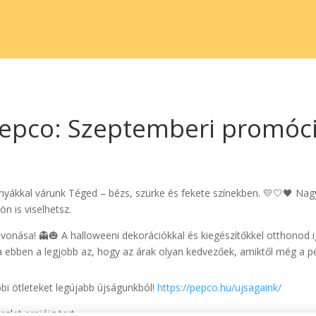
epco: Szeptemberi promóc
yákkal várunk Téged – bézs, szürke és fekete színekben. 💛🤍🖤 Nagy
n is viselhetsz.
elvonása! 👻🎃 A halloweeni dekorációkkal és kiegészítőkkel otthonod
 a ebben a legjobb az, hogy az árak olyan kedvezőek, amiktől még a 
bbi ötleteket legújabb újságunkból!
https://pepco.hu/ujsagaink/
zlet erejéig tart.