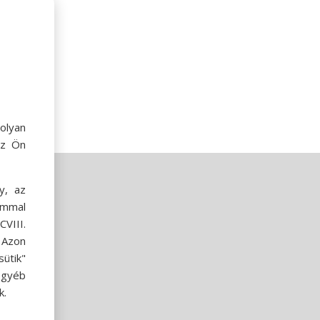
olyan
az Ön
y, az
ommal
VIII.
. Azon
ütik"
egyéb
k.