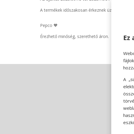
A termékek időszakosan érkeznek üzleteinkbe és
Pepco 🧡
Ez 
Érezhető minőség, szerethető áron.
Webo
fájl
hozz
A „s
elek
össz
törvé
webl
hasz
eszkö