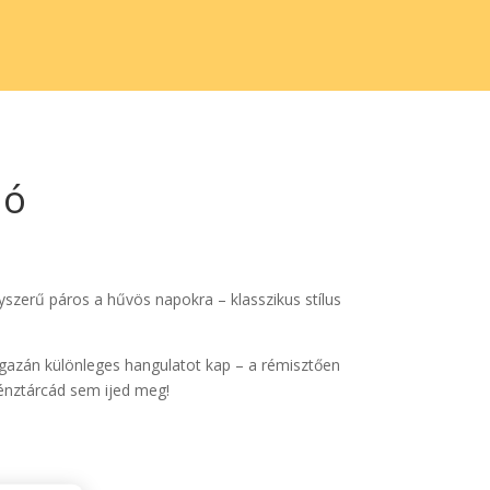
ió
szerű páros a hűvös napokra – klasszikus stílus
 igazán különleges hangulatot kap – a rémisztően
pénztárcád sem ijed meg!