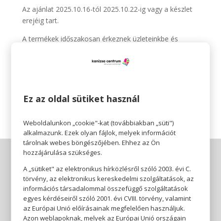
Az ajánlat 2025.10.16-tól 2025.10.22-ig vagy a készlet
erejéig tart.
A termékek időszakosan érkeznek üzleteinkbe és
elérhetőségük üzletenként változhat.
Pepco 🧡
Érezhető minőség, szerethető áron.
Ez az oldal sütiket használ
Weboldalunkon „cookie"-kat (továbbiakban „süti")
alkalmazunk. Ezek olyan fájlok, melyek információt
tárolnak webes böngészőjében. Ehhez az Ön
hozzájárulása szükséges.
A „sütiket" az elektronikus hírközlésről szóló 2003. évi C.
törvény, az elektronikus kereskedelmi szolgáltatások, az
információs társadalommal összefüggő szolgáltatások
egyes kérdéseiről szóló 2001. évi CVIII. törvény, valamint
az Európai Unió előírásainak megfelelően használjuk.
Azon weblapoknak, melyek az Európai Unió országain