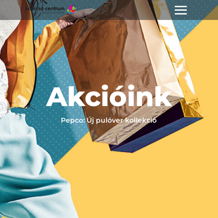
Akcióink
Pepco: Új pulóver kollekció