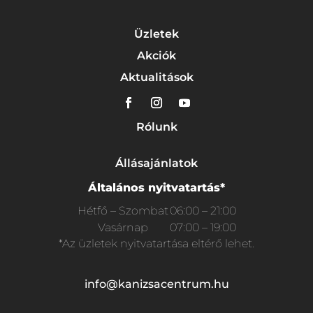
Üzletek
Akciók
Aktualitások
Rólunk
Állásajánlatok
Általános nyitvatartás*
Hétfő – Szombat
06:00 – 21:00
Vasárnap
07:00 – 19:00
*Az üzletek nyitvatartása eltérő lehet.
info@kanizsacentrum.hu