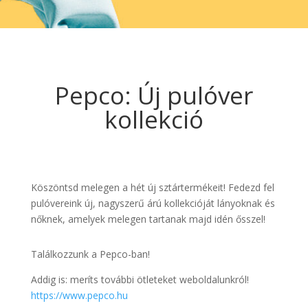
Pepco: Új pulóver
kollekció
Köszöntsd melegen a hét új sztártermékeit! Fedezd fel
pulóvereink új, nagyszerű árú kollekcióját lányoknak és
nőknek, amelyek melegen tartanak majd idén ősszel!
Találkozzunk a Pepco-ban!
Addig is: meríts további ötleteket weboldalunkról!
https://www.pepco.hu