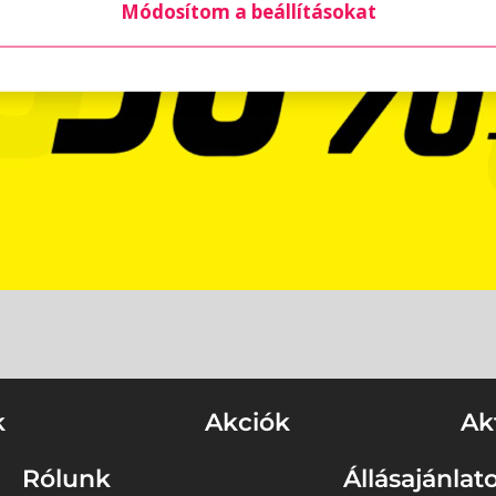
Módosítom a beállításokat
k
Akciók
Ak
Rólunk
Állásajánlat