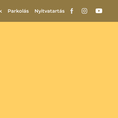
k
Parkolás
Nyitvatartás