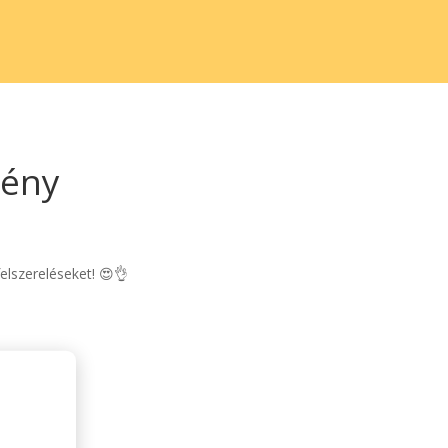
mény
elszereléseket! 😍👌