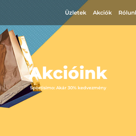
Üzletek
Akciók
Rólun
Akcióink
Sportisimo: Akár 30% kedvezmény