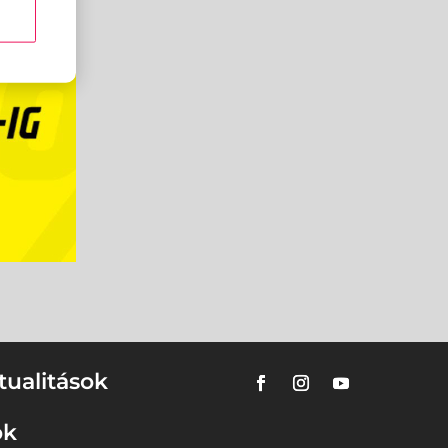
tualitások
ok