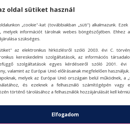
az oldal sütiket használ
ldalunkon „cookie"-kat (továbbiakban „süti") alkalmazunk. Ezek 
ok, melyek információt tárolnak webes böngészőjében. Ehhez 
ájárulása szükséges.
ütiket" az elektronikus hírközlésről szóló 2003. évi C. törvén
tronikus kereskedelmi szolgáltatások, az információs társadal
efüggő szolgáltatások egyes kérdéseiről szóló 2001. évi C
ny, valamint az Európai Unió előírásainak megfelelően használjuk
apoknak, melyek az Európai Unió országain belül működnek, a „s
nálatához, és ezeknek a felhasználó számítógépén vagy 
zén történő tárolásához a felhasználók hozzájárulását kell kérniü
Elfogadom