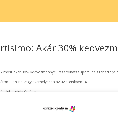
rtisimo: Akár 30% kedvez
l – most akár 30% kedvezménnyel vásárolhatsz sport- és szabadidős f
áron – online vagy személyesen az üzleteinkben. 🔥
készlet erejéig érvényes.