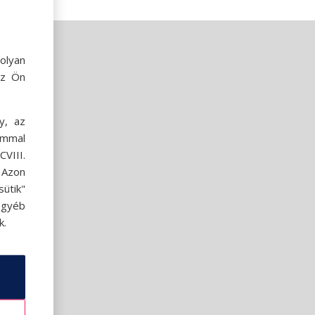
olyan
az Ön
y, az
ommal
VIII.
. Azon
ütik"
egyéb
k.