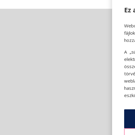
Ez 
Webo
fájl
hozz
A „s
elek
össz
törvé
webl
hasz
eszkö