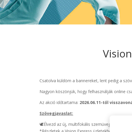
Vision
Csatolva küldöm a bannereket, lent pedig a szöv
Nagyon köszönjük, hogy felhasználják online csat
Az akció időtartama:
2026.06.11-től visszavon
Szövegjavaslat:
🕊️Élvezd az új, multifokális szemüveged adta s
*Részletek a Vision Express üzletekben és a we