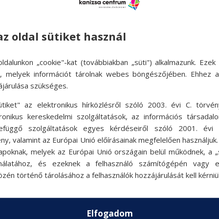
ltifokalis_lencseakcio&utm_term=traffic&utm_content=photo
az oldal sütiket használ
ldalunkon „cookie"-kat (továbbiakban „süti") alkalmazunk. Ezek 
ok, melyek információt tárolnak webes böngészőjében. Ehhez 
ájárulása szükséges.
ütiket" az elektronikus hírközlésről szóló 2003. évi C. törvén
tronikus kereskedelmi szolgáltatások, az információs társadal
efüggő szolgáltatások egyes kérdéseiről szóló 2001. évi C
ny, valamint az Európai Unió előírásainak megfelelően használjuk
apoknak, melyek az Európai Unió országain belül működnek, a „s
nálatához, és ezeknek a felhasználó számítógépén vagy 
zén történő tárolásához a felhasználók hozzájárulását kell kérniü
Elfogadom