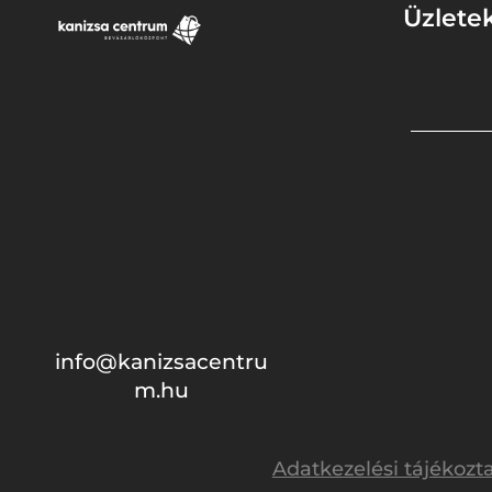
Üzlete
info@kanizsacentru
m.hu
Adatkezelési tájékozt