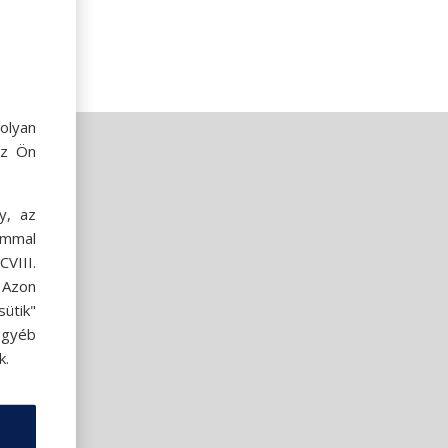
olyan
az Ön
y, az
ommal
VIII.
. Azon
ütik"
egyéb
k.