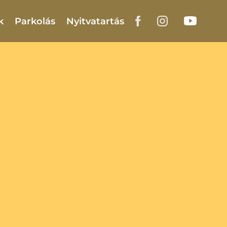
k
Parkolás
Nyitvatartás