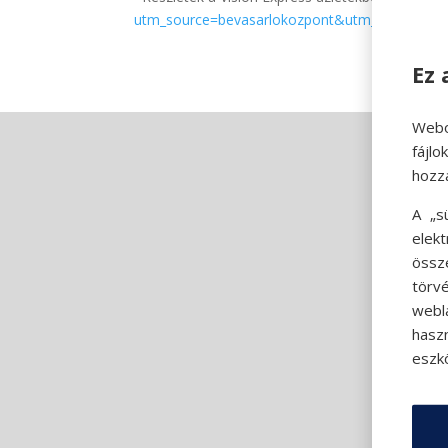
utm_source=bevasarlokozpont&utm_campaign=mu
Ez 
Webo
fájl
hozz
A „s
elek
össz
törvé
webl
hasz
eszkö