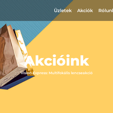
Üzletek
Akciók
Rólun
Akcióink
Vision Express: Multifokális lencseakció