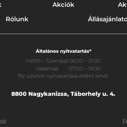
k
Akciók
Ak
Rólunk
Állásajánlat
Általános nyitvatartás*
Hétfő – Szombat
06:00 – 21:00
Vasárnap
07:00 – 19:00
*Az üzletek nyitvatartása eltérő lehet.
8800 Nagykanizsa, Táborhely u. 4.
ató
F