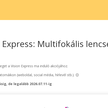
 Express: Multifokális lenc
eget a Vision Express ma induló akciójához.
ornáikon (weboldal, social média, hírlevél stb.). 😊
ásig, de legalább 2026.07.11-ig
zabadságot, és láss élesen minden távolságra egyetlen szemüveggel! 
boldalon:
https://www.visionexpress.hu/hu/akciok/multifokalis-lencsea