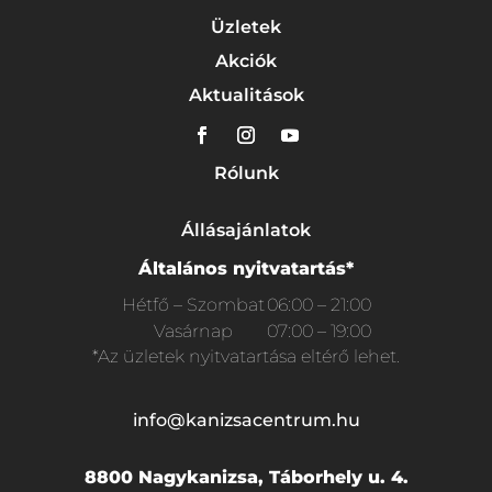
Üzletek
Akciók
Aktualitások
Rólunk
Állásajánlatok
Általános nyitvatartás*
Hétfő – Szombat
06:00 – 21:00
Vasárnap
07:00 – 19:00
*Az üzletek nyitvatartása eltérő lehet.
info@kanizsacentrum.hu
8800 Nagykanizsa, Táborhely u. 4.