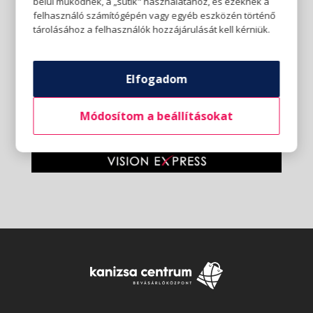
belül működnek, a „sütik" használatához, és ezeknek a
felhasználó számítógépén vagy egyéb eszközén történő
tárolásához a felhasználók hozzájárulását kell kérniük.
Elfogadom
Módosítom a beállításokat