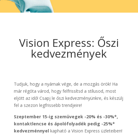
Vision Express: Őszi
kedvezmények
Tudjuk, hogy a nyárnak vége, de a mozgás örök! Ha
már régóta várod, hogy felfrissítsd a stílusod, most
eljött az idő! Csapj le őszi kedvezményünkre, és készülj
fel a szezon legfrissebb trendjeire!
Szeptember 15-ig szemüvegek -20% és -30%*,
kontaktlencse és ápolófolyadék pedig -25%*
kedvezménnyel
kapható a Vision Express üzleteiben!