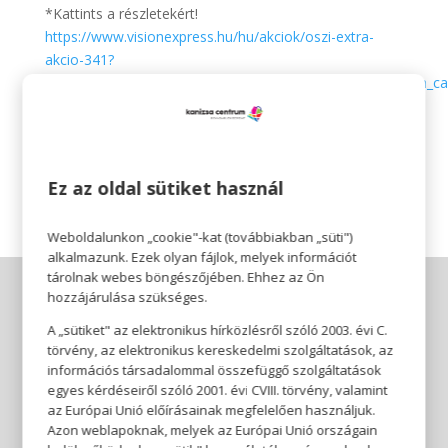
*Kattints a részletekért!
https://www.visionexpress.hu/hu/akciok/oszi-extra-
akcio-341?
utm_source=facebook&utm_medium=facebook_post&utm_ca
napszemuveg-vasar-
bevasarlokozpont&utm_term=traffic&utm_content=photo
Akció időtartama:
2024.09.02.-09.15
.
Ez az oldal sütiket használ
Weboldalunkon „cookie"-kat (továbbiakban „süti")
alkalmazunk. Ezek olyan fájlok, melyek információt
tárolnak webes böngészőjében. Ehhez az Ön
hozzájárulása szükséges.
A „sütiket" az elektronikus hírközlésről szóló 2003. évi C.
törvény, az elektronikus kereskedelmi szolgáltatások, az
információs társadalommal összefüggő szolgáltatások
egyes kérdéseiről szóló 2001. évi CVIII. törvény, valamint
az Európai Unió előírásainak megfelelően használjuk.
Azon weblapoknak, melyek az Európai Unió országain