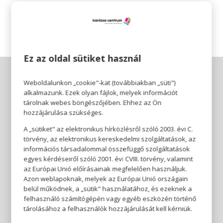
Akció időtartama:
2026.02.16-tól visszavonásig
Ez az oldal sütiket használ
Weboldalunkon „cookie"-kat (továbbiakban „süti")
alkalmazunk. Ezek olyan fájlok, melyek információt
tárolnak webes böngészőjében. Ehhez az Ön
hozzájárulása szükséges.
A „sütiket" az elektronikus hírközlésről szóló 2003. évi C.
törvény, az elektronikus kereskedelmi szolgáltatások, az
információs társadalommal összefüggő szolgáltatások
egyes kérdéseiről szóló 2001. évi CVIII. törvény, valamint
az Európai Unió előírásainak megfelelően használjuk.
Azon weblapoknak, melyek az Európai Unió országain
belül működnek, a „sütik" használatához, és ezeknek a
felhasználó számítógépén vagy egyéb eszközén történő
tárolásához a felhasználók hozzájárulását kell kérniük.