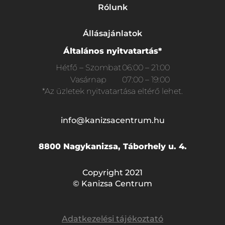
Rólunk
Állásajánlatok
Általános nyitvatartás*
Hétfő – Szombat
06:00 – 21:00
Vasárnap
07:00 – 19:00
*Az üzletek nyitvatartása eltérő lehet.
info@kanizsacentrum.hu
8800 Nagykanizsa, Táborhely u. 4.
Copyright 2021
© Kanizsa Centrum
Adatkezelési tájékoztató