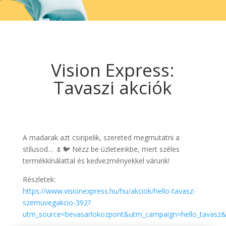
Vision Express:
Tavaszi akciók
A madarak azt csiripelik, szereted megmutatni a
stílusod… 🌷🐦 Nézz be üzleteinkbe, mert széles
termékkínálattal és kedvezményekkel várunk!
Részletek:
https://www.visionexpress.hu/hu/akciok/hello-tavasz-
szemuvegakcio-392?
utm_source=bevasarlokozpont&utm_campaign=hello_tavasz&