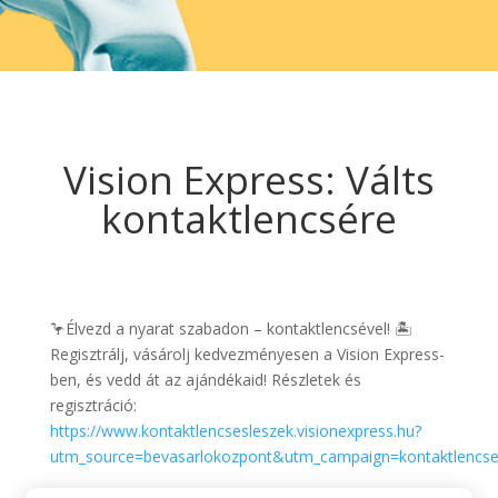
Vision Express: Válts
kontaktlencsére
🦩Élvezd a nyarat szabadon – kontaktlencsével! 🏝️
Regisztrálj, vásárolj kedvezményesen a Vision Express-
ben, és vedd át az ajándékaid! Részletek és
regisztráció:
https://www.kontaktlencsesleszek.visionexpress.hu?
utm_source=bevasarlokozpont&utm_campaign=kontaktlencse
Regisztrációs időszak: 2026.05.04 – 05.31.