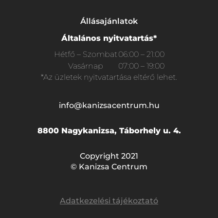
Állásajánlatok
Általános nyitvatartás*
Hétfő – Szombat
06:00 – 21:00
Vasárnap
07:00 – 19:00
*Az üzletek nyitvatartása eltérő lehet.
info@kanizsacentrum.hu
8800 Nagykanizsa, Táborhely u. 4.
Copyright 2021
© Kanizsa Centrum
Adatkezelési tájékoztató