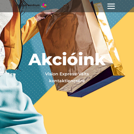
Akcióink
Vision Express: Válts
kontaktlencsére