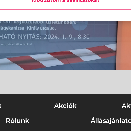
Módosítom a beállításokat
k
Akciók
Ak
Rólunk
Állásajánlat