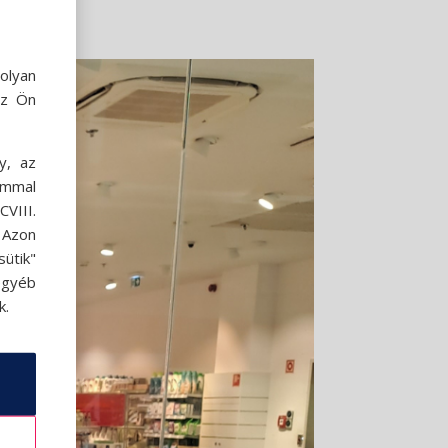
olyan
az Ön
y, az
ommal
VIII.
. Azon
ütik"
egyéb
k.