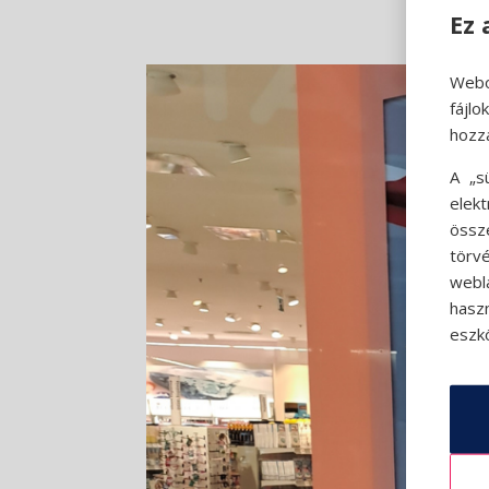
Ez 
Webo
fájl
hozz
A „s
elek
össz
törvé
webl
hasz
eszkö