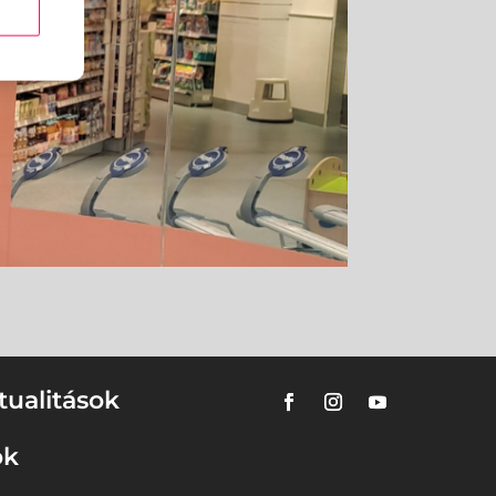
tualitások
ok