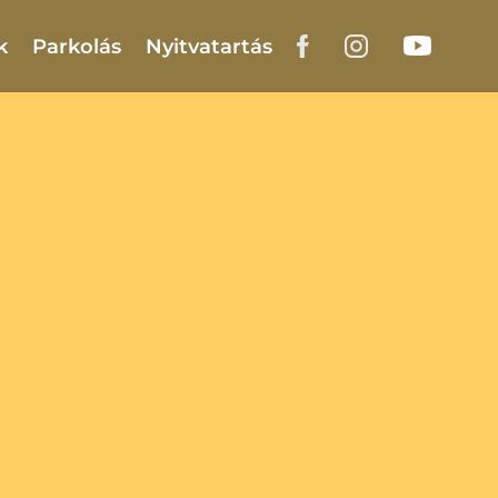
k
Parkolás
Nyitvatartás