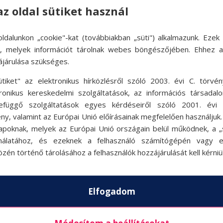
az oldal sütiket használ
ldalunkon „cookie"-kat (továbbiakban „süti") alkalmazunk. Ezek 
ok, melyek információt tárolnak webes böngészőjében. Ehhez 
ájárulása szükséges.
ütiket" az elektronikus hírközlésről szóló 2003. évi C. törvén
tronikus kereskedelmi szolgáltatások, az információs társadal
efüggő szolgáltatások egyes kérdéseiről szóló 2001. évi C
ny, valamint az Európai Unió előírásainak megfelelően használjuk
apoknak, melyek az Európai Unió országain belül működnek, a „s
nálatához, és ezeknek a felhasználó számítógépén vagy 
zén történő tárolásához a felhasználók hozzájárulását kell kérniü
Elfogadom