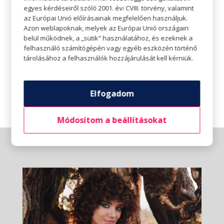
egyes kérdéseiről szóló 2001. évi CVIII. törvény, valamint
A tájékoztatás nem teljeskörű, a további részletekről,
az Európai Unió előírásainak megfelelően használjuk.
valamint a pontszámítás és pontbeváltás szabályairól a
Azon weblapoknak, melyek az Európai Unió országain
dm üzletekben, valamint
belül működnek, a „sütik" használatához, és ezeknek a
a
dm.hu/activebeauty
oldalon tájékozódhat.
felhasználó számítógépén vagy egyéb eszközén történő
tárolásához a felhasználók hozzájárulását kell kérniük.
További részletek:
https://www.facebook.com/events/1113447217077452
Elfogadom
Módosítom a beállításokat