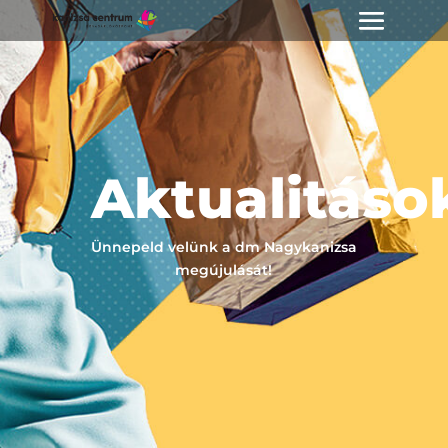
Aktualitáso
Ünnepeld velünk a dm Nagykanizsa
megújulását!