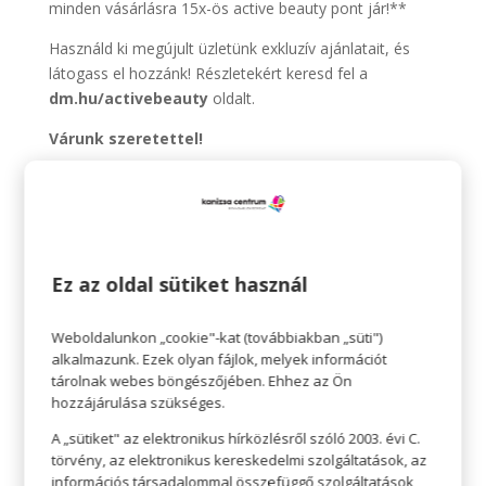
minden vásárlásra 15x-ös active beauty pont jár!**
Használd ki megújult üzletünk exkluzív ajánlatait, és
látogass el hozzánk! Részletekért keresd fel a
dm.hu/activebeauty
oldalt.
Várunk szeretettel!
*A készlet erejéig.
**A promóció időtartama:
2024.11.19-2024.11.21.
Ez az oldal sütiket használ
A promócióban résztvevő üzletek: kizárólag a megjelölt
dm üzlet (8800 Nagykanizsa, Táborhely utca 4.)
A promóció feltételei: a lokális ajánlat active beauty
Weboldalunkon „cookie"-kat (továbbiakban „süti")
törzsvásárlói kártya használatával többször
alkalmazunk. Ezek olyan fájlok, melyek információt
tárolnak webes böngészőjében. Ehhez az Ön
érvényesíthető a promóció időtartama alatt. A
hozzájárulása szükséges.
vásárlással egyidejűleg történő pontbeváltás esetén a
vásárlás összegére adott extra pont a pontbeváltást
A „sütiket" az elektronikus hírközlésről szóló 2003. évi C.
követően fennmaradó, ténylegesen fizetendő összeg
törvény, az elektronikus kereskedelmi szolgáltatások, az
információs társadalommal összefüggő szolgáltatások
alapján jár.