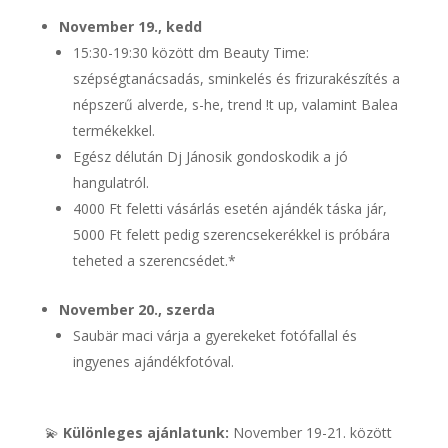
November 19., kedd
15:30-19:30 között dm Beauty Time:
szépségtanácsadás, sminkelés és frizurakészítés a
népszerű alverde, s-he, trend !t up, valamint Balea
termékekkel.
Egész délután Dj Jánosik gondoskodik a jó
hangulatról.
4000 Ft feletti vásárlás esetén ajándék táska jár,
5000 Ft felett pedig szerencsekerékkel is próbára
teheted a szerencsédet.*
November 20., szerda
Saubär maci várja a gyerekeket fotófallal és
ingyenes ajándékfotóval.
💫
Különleges ajánlatunk:
November 19-21. között