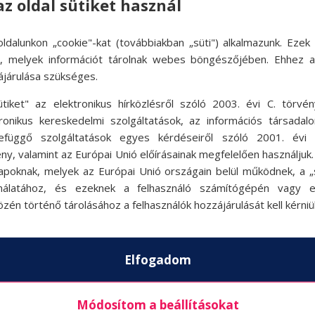
az oldal sütiket használ
ldalunkon „cookie"-kat (továbbiakban „süti") alkalmazunk. Ezek 
ok, melyek információt tárolnak webes böngészőjében. Ehhez 
ájárulása szükséges.
ütiket" az elektronikus hírközlésről szóló 2003. évi C. törvén
lenleg nincs meghirdetett állásu
tronikus kereskedelmi szolgáltatások, az információs társadal
Látogass vissza később!
efüggő szolgáltatások egyes kérdéseiről szóló 2001. évi C
ny, valamint az Európai Unió előírásainak megfelelően használjuk
apoknak, melyek az Európai Unió országain belül működnek, a „s
nálatához, és ezeknek a felhasználó számítógépén vagy 
zén történő tárolásához a felhasználók hozzájárulását kell kérniü
k
Akciók
Ak
Elfogadom
Rólunk
Állásajánlat
Módosítom a beállításokat