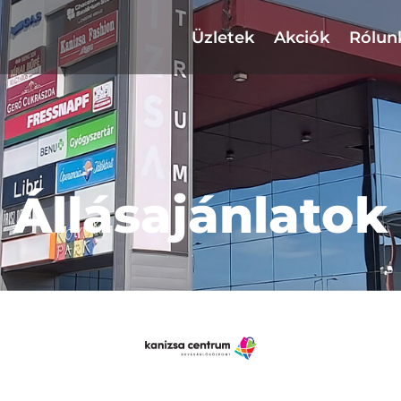
Üzletek
Akciók
Rólun
Állásajánlatok