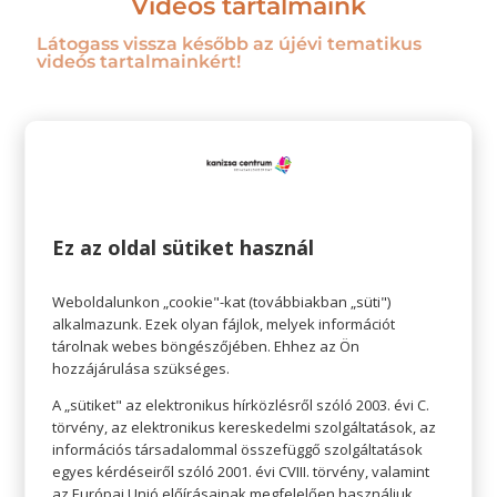
Videós tartalmaink
Látogass vissza később az újévi tematikus
videós tartalmainkért!
Ez az oldal sütiket használ
Weboldalunkon „cookie"-kat (továbbiakban „süti")
alkalmazunk. Ezek olyan fájlok, melyek információt
tárolnak webes böngészőjében. Ehhez az Ön
hozzájárulása szükséges.
A „sütiket" az elektronikus hírközlésről szóló 2003. évi C.
RAGYOGJ NYÁRON IS! MINDEN, AMIT
törvény, az elektronikus kereskedelmi szolgáltatások, az
A NYÁRI SZÉPSÉGÁPOLÁSRÓL
információs társadalommal összefüggő szolgáltatások
TUDNOD KELL
egyes kérdéseiről szóló 2001. évi CVIII. törvény, valamint
az Európai Unió előírásainak megfelelően használjuk.