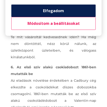
ajándékok Valentin-napra, de február 14-én
általában az ékszerekre költenek az emberek a
Elfogadom
legtöbbet. A második legdrágább ajándék a
wellness program, ezt követi a ruházat, az
Módosítom a beállításokat
édesség, majd a virágok.
Te mit vásároltál kedvesednek idén? Ha még
nem döntöttél, nézz körül nálunk, az
üzletközpont üzleteiben, és válogass
kínálatunkból.
6. Az első szív alakú csokisdobozt 1861-ben
mutatták be
Az eladások növelése érdekében a Cadbury cég
elkezdte a csokoládékat díszes dobozokba
csomagolni. 1861-ben mutatták be az első szív
alakú csokoládédobozt a Valentin-nap