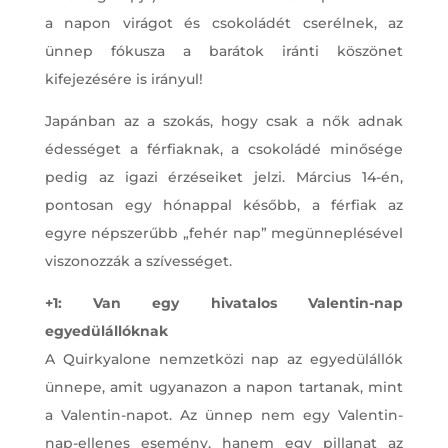
a napon virágot és csokoládét cserélnek, az
ünnep fókusza a barátok iránti köszönet
kifejezésére is irányul!
Japánban az a szokás, hogy csak a nők adnak
édességet a férfiaknak, a csokoládé minősége
pedig az igazi érzéseiket jelzi. Március 14-én,
pontosan egy hónappal később, a férfiak az
egyre népszerűbb „fehér nap” megünneplésével
viszonozzák a szívességet.
+1: Van egy hivatalos Valentin-nap
egyedülállóknak
A Quirkyalone nemzetközi nap az egyedülállók
ünnepe, amit ugyanazon a napon tartanak, mint
a Valentin-napot. Az ünnep nem egy Valentin-
nap-ellenes esemény, hanem egy pillanat az