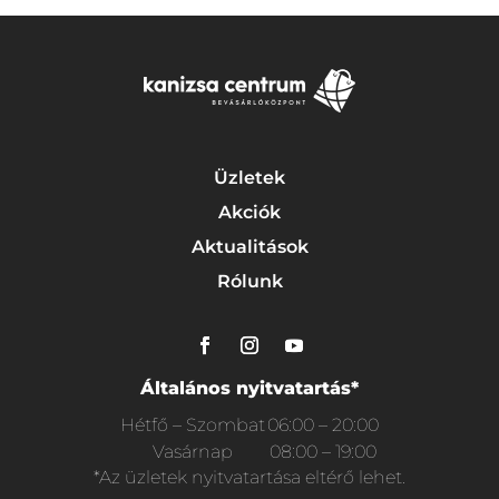
Üzletek
Akciók
Aktualitások
Rólunk
Általános nyitvatartás*
Hétfő – Szombat
06:00 – 20:00
Vasárnap
08:00 – 19:00
*Az üzletek nyitvatartása eltérő lehet.