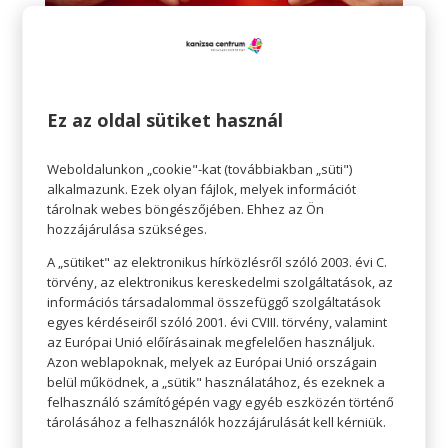
4. Sokan négylábú kedvenceiknek vesznek
Ez az oldal sütiket használ
ajándékot
A szőrös barátoknak is szükségük van
Weboldalunkon „cookie"-kat (továbbiakban „süti")
szeretetre! Igazából nem is olyan meglepő, hogy
alkalmazunk. Ezek olyan fájlok, melyek információt
tárolnak webes böngészőjében. Ehhez az Ön
sokan kutyájuknak, macskájuknak
hozzájárulása szükséges.
kedveskednek, hiszen gyakran ők jelentik a
A „sütiket" az elektronikus hírközlésről szóló 2003. évi C.
családot, legjobb barátot. Szintén világszinten
törvény, az elektronikus kereskedelmi szolgáltatások, az
sok-sok millió ajándékot zsebelnek be szőrös
információs társadalommal összefüggő szolgáltatások
egyes kérdéseiről szóló 2001. évi CVIII. törvény, valamint
kedvenceink.
az Európai Unió előírásainak megfelelően használjuk.
Azon weblapoknak, melyek az Európai Unió országain
5. A legtöbbet az ékszerekre költenek az
belül működnek, a „sütik" használatához, és ezeknek a
ajándékozók
felhasználó számítógépén vagy egyéb eszközén történő
A cukorka és a virágok talán a leggyakoribb
tárolásához a felhasználók hozzájárulását kell kérniük.