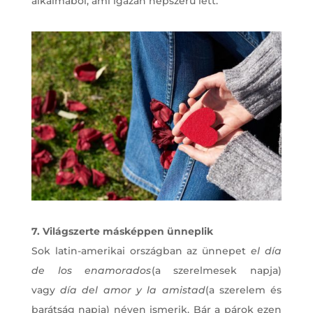
alkalmából, ami igazán népszerű lett.
7. Világszerte másképpen ünneplik
Sok latin-amerikai országban az ünnepet
el día
de los enamorados
(a szerelmesek napja)
vagy
día del amor y la amistad
(a szerelem és
barátság napja) néven ismerik. Bár a párok ezen