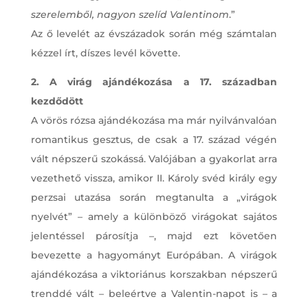
szerelemből, nagyon szelíd Valentinom
.”
Az ő levelét az évszázadok során még számtalan
kézzel írt, díszes levél követte.
2. A virág ajándékozása a 17. században
kezdődött
A vörös rózsa ajándékozása ma már nyilvánvalóan
romantikus gesztus, de csak a 17. század végén
vált népszerű szokássá. Valójában a gyakorlat arra
vezethető vissza, amikor II. Károly svéd király egy
perzsai utazása során megtanulta a „virágok
nyelvét” – amely a különböző virágokat sajátos
jelentéssel párosítja –, majd ezt követően
bevezette a hagyományt Európában. A virágok
ajándékozása a viktoriánus korszakban népszerű
trenddé vált – beleértve a Valentin-napot is – a