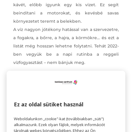
kávét, előbb igyunk egy kis vizet. Ez segít
beindítani a motorokat, és kevésbé savas
környezetet teremt a belekben.
A víz nagyon jótékony hatással van a szervezetre,
a fogakra, a bőrre, a hajra, a körmökre… és ezt a
listát még hosszan lehetne folytatni. Tehát 2022-
ben vegyük be a napi rutinba a reggeli
vízfogyasztást – nem bánjuk meg.
Ez az oldal sütiket használ
Weboldalunkon „cookie"-kat (továbbiakban „süti")
alkalmazunk. Ezek olyan fájlok, melyek információt
tárolnak webes böngészőjében. Ehhez az Ön