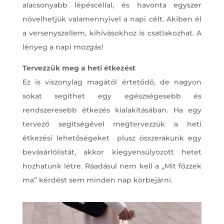
alacsonyabb lépéscéllal, és havonta egyszer
növelhetjük valamennyivel a napi célt. Akiben él
a versenyszellem, kihívásokhoz is csatlakozhat. A
lényeg a napi mozgás!
Tervezzük meg a heti étkezést
Ez is viszonylag magától értetődő, de nagyon
sokat segíthet egy egészségesebb és
rendszeresebb étkezés kialakításában. Ha egy
tervező segítségével megtervezzük a heti
étkezési lehetőségeket plusz összerakunk egy
bevásárlólistát, akkor kiegyensúlyozott hetet
hozhatunk létre. Ráadásul nem kell a „Mit főzzek
ma” kérdést sem minden nap körbejárni.