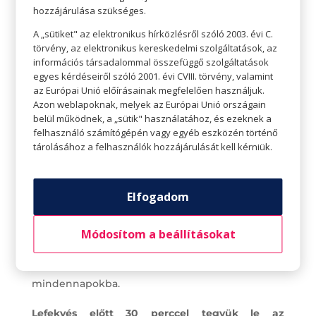
hozzájárulása szükséges.
A „sütiket" az elektronikus hírközlésről szóló 2003. évi C.
törvény, az elektronikus kereskedelmi szolgáltatások, az
információs társadalommal összefüggő szolgáltatások
Süttessük magunk többet a nappal
egyes kérdéseiről szóló 2001. évi CVIII. törvény, valamint
A napfény, a friss levegő és a D-vitamin
az Európai Unió előírásainak megfelelően használjuk.
Azon weblapoknak, melyek az Európai Unió országain
kombinációja nagyon jótékony hatással vannak
belül működnek, a „sütik" használatához, és ezeknek a
mentális és fizikai egészségére. A D-vitaminnak
felhasználó számítógépén vagy egyéb eszközén történő
három fő előnye van: javítja bizonyos
tárolásához a felhasználók hozzájárulását kell kérniük.
betegségekkel szembeni ellenállást, jó a
depresszió ellen, és javítja a csontok és a fogak
Elfogadom
általános egészségét. Akár a szabadban tett
sétákból, akár étrend-kiegészítőkből szerezzük
Módosítom a beállításokat
be a D-vitamint, ez egy egészséges cél, amit
2022-ben is érdemes beiktatni a
mindennapokba.
Lefekvés előtt 30 perccel tegyük le az