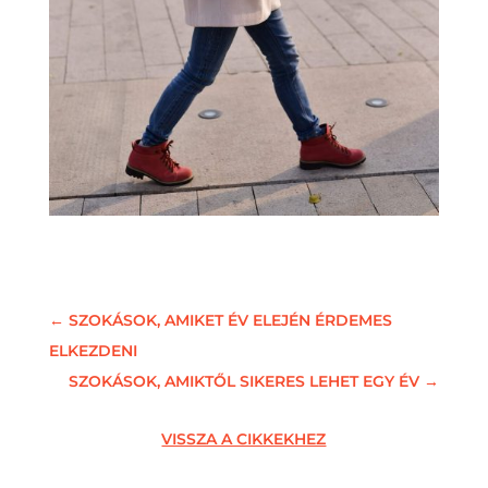
←
SZOKÁSOK, AMIKET ÉV ELEJÉN ÉRDEMES
ELKEZDENI
SZOKÁSOK, AMIKTŐL SIKERES LEHET EGY ÉV
→
VISSZA A CIKKEKHEZ