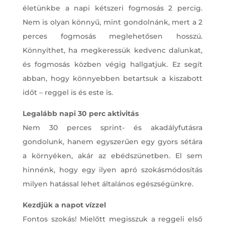
életünkbe a napi kétszeri fogmosás 2 percig.
Nem is olyan könnyű, mint gondolnánk, mert a 2
perces fogmosás meglehetősen hosszú.
Könnyíthet, ha megkeressük kedvenc dalunkat,
és fogmosás közben végig hallgatjuk. Ez segít
abban, hogy könnyebben betartsuk a kiszabott
időt – reggel is és este is.
Legalább napi 30 perc aktivitás
Nem 30 perces sprint- és akadályfutásra
gondolunk, hanem egyszerűen egy gyors sétára
a környéken, akár az ebédszünetben. El sem
hinnénk, hogy egy ilyen apró szokásmódosítás
milyen hatással lehet általános egészségünkre.
Kezdjük a napot vízzel
Fontos szokás! Mielőtt megisszuk a reggeli első