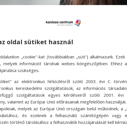
az oldal sütiket használ
ldalunkon „cookie"-kat (továbbiakban „süti") alkalmazunk. Ezek 
ok, melyek információt tárolnak webes böngészőjében. Ehhez 
ájárulása szükséges.
ütiket" az elektronikus hírközlésről szóló 2003. évi C. törvén
tronikus kereskedelmi szolgáltatások, az információs társadal
efüggő szolgáltatások egyes kérdéseiről szóló 2001. évi C
ny, valamint az Európai Unió előírásainak megfelelően használjuk
ha merünk őszintének lenni magunkkal a jelen
apoknak, melyek az Európai Unió országain belül működnek, a „s
nálatához, és ezeknek a felhasználó számítógépén vagy 
ándékosan akarunk növekedni és fejlődni, az s
zén történő tárolásához a felhasználók hozzájárulását kell kérniü