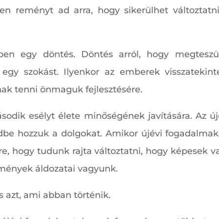
en reményt ad arra, hogy sikerülhet változtat
pen egy döntés. Döntés arról, hogy megteszü
egy szokást. Ilyenkor az emberek visszatekint
nak tenni önmaguk fejlesztésére.
dik esélyt élete minőségének javítására. Az újé
ndbe hozzuk a dolgokat. Amikor újévi fogadalmaka
re, hogy tudunk rajta változtatni, hogy képesek 
mények áldozatai vagyunk.
s azt, ami abban történik.