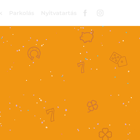
k
Parkolás
Nyitvatartás