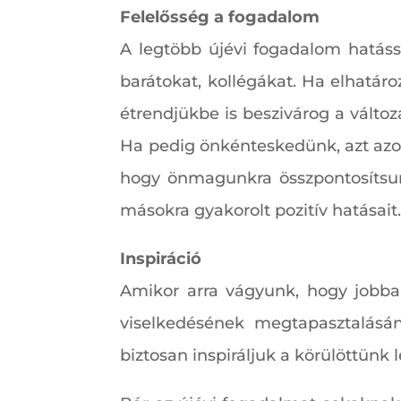
Felelősség a fogadalom
A legtöbb újévi fogadalom hatássa
barátokat, kollégákat. Ha elhatáro
étrendjükbe is beszivárog a változ
Ha pedig önkénteskedünk, azt azo
hogy önmagunkra összpontosítsunk
másokra gyakorolt ​​pozitív hatásai
Inspiráció
Amikor arra vágyunk, hogy jobba
viselkedésének megtapasztalásán 
biztosan inspiráljuk a körülöttünk