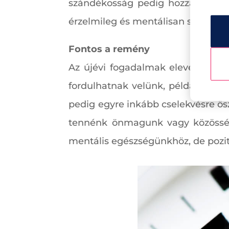
szándékosság pedig hozzájárul a 
érzelmileg és mentálisan sokkal 
Fontos a remény
Az újévi fogadalmak eleve bizako
fordulhatnak velünk, például új r
pedig egyre inkább cselekvésre ös
tennénk önmagunk vagy közösségün
mentális egészségünkhöz, de pozití