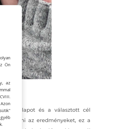
olyan
az Ön
y, az
ommal
VIII.
. Azon
legi állapot és a választott cél
ütik"
egyéb
egít elérni az eredményeket, ez a
k.