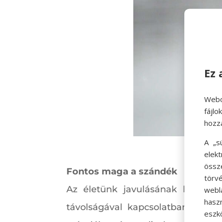
Ez 
Webo
fájl
hozz
A „s
elek
össz
Fontos maga a szándék
törvé
Az életünk javulásának kulcsa, 
webl
hasz
távolságával kapcsolatban. Ha sz
eszkö