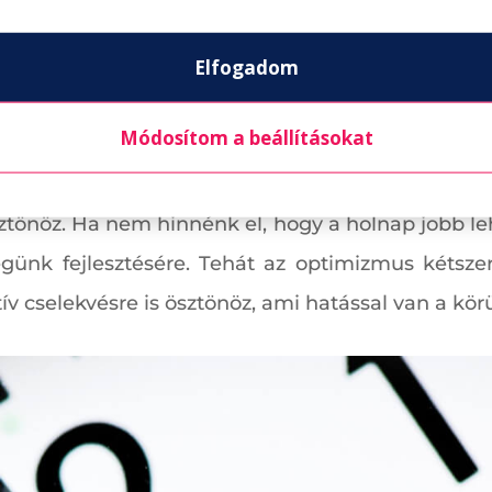
boldogsághoz és a kiteljesedéshez. Ha világos ir
jobban érezhetjük magunk.
Elfogadom
Módosítom a beállításokat
dóak és optimisták. Mikor megtesszük őket, arr
uhákat vásárolhatunk, mert sikerül több kilótól m
ztönöz. Ha nem hinnénk el, hogy a holnap jobb le
k fejlesztésére. Tehát az optimizmus kétszere
v cselekvésre is ösztönöz, ami hatással van a körü