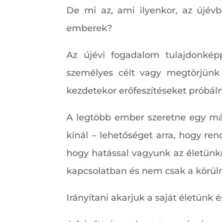
De mi az, ami ilyenkor, az újévb
emberek?
Az újévi fogadalom tulajdonkép
személyes célt vagy megtörjünk 
kezdetekor erőfeszítéseket próbál
A legtöbb ember szeretne egy máso
kínál – lehetőséget arra, hogy re
hogy hatással vagyunk az életünk
kapcsolatban és nem csak a körül
Irányítani akarjuk a saját életünk é