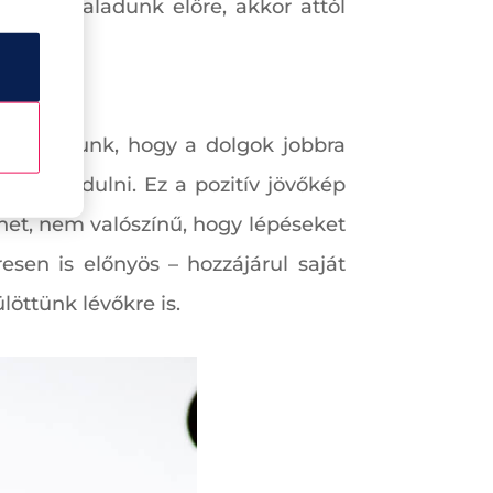
ányba haladunk előre, akkor attól
a számítunk, hogy a dolgok jobbra
egszabadulni. Ez a pozitív jövőkép
het, nem valószínű, hogy lépéseket
sen is előnyös – hozzájárul saját
löttünk lévőkre is.