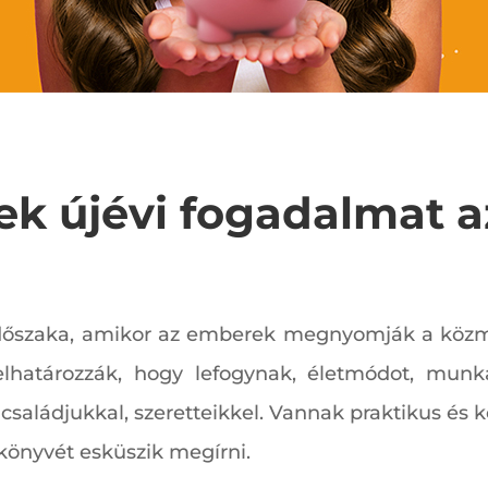
nek újévi fogadalmat 
időszaka, amikor az emberek megnyomják a közm
lhatározzák, hogy lefogynak, életmódot, munk
 családjukkal, szeretteikkel. Vannak praktikus és
 könyvét esküszik megírni.