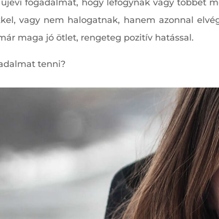
n újévi fogadalmat, hogy lefogynak vagy többet m
kkel, vagy nem halogatnak, hanem azonnal elvég
már maga jó ötlet, rengeteg pozitív hatással.
gadalmat tenni?