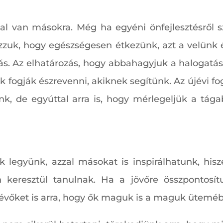
l van másokra. Még ha egyéni önfejlesztésről szó
zzuk, hogy egészségesen étkezünk, azt a velünk élő
ás. Az elhatározás, hogy abbahagyjuk a halogatás
k fogják észrevenni, akiknek segítünk. Az újévi 
, de egyúttal arra is, hogy mérlegeljük a tágabb
t.
k legyünk, azzal másokat is inspirálhatunk, hi
keresztül tanulnak. Ha a jövőre összpontosítu
 lévőket is arra, hogy ők maguk is a maguk üteméb