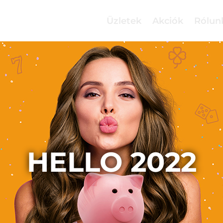
Üzletek
Akciók
Rólun
HELLO 2022