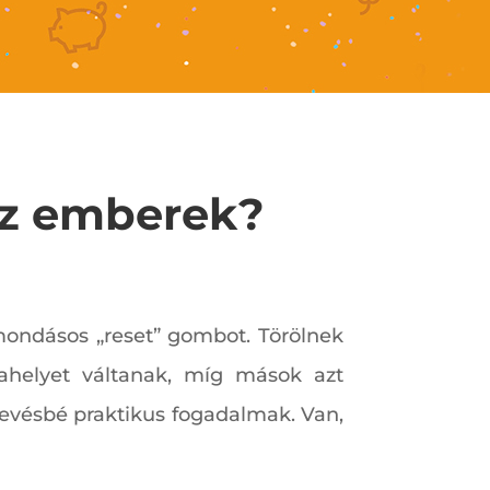
az emberek?
ondásos „reset” gombot. Törölnek
ahelyet váltanak, míg mások azt
 kevésbé praktikus fogadalmak. Van,