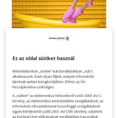
Idén is divat a csíkos
A csíkok abszolút időtlen minták, valamint
Ez az oldal sütiket használ
nagyon jól mutatnak, így minden szekrényben
ott a helyük. Akár egy csíkos nadrág, akár egy
Weboldalunkon „cookie"-kat (továbbiakban „süti")
alkalmazunk. Ezek olyan fájlok, melyek információt
ingruha remek választás lehet. Ne feledjük a
tárolnak webes böngészőjében. Ehhez az Ön
csíkok nyújthatnak vagy akár szélesíthetnek is,
hozzájárulása szükséges.
attól függően, hogy függőlegesen vagy
A „sütiket" az elektronikus hírközlésről szóló 2003. évi C.
vízszintesen futnak. Könnyedén játszhatunk
törvény, az elektronikus kereskedelmi szolgáltatások, az
információs társadalommal összefüggő szolgáltatások
velük, és optikailag javíthatunk a
egyes kérdéseiről szóló 2001. évi CVIII. törvény, valamint
megjelenésünkön a segítségükkel.
az Európai Unió előírásainak megfelelően használjuk.