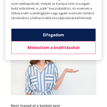
Azon weblapoknak, melyek az Európai Unió országain
Csíkos ruhák közül is válogathatsz kedvedre
belül működnek, a „sütik" használatához, és ezeknek a
felhasználó számítógépén vagy egyéb eszközén történő
kínálatunkból. Aktuális kedvezményeinkért
tárolásához a felhasználók hozzájárulását kell kérniük.
keresd a PlazAPP-ot, vagy látogass el
üzleteinkbe!
Elfogadom
Módosítom a beállításokat
Nem marad el a kockás sem