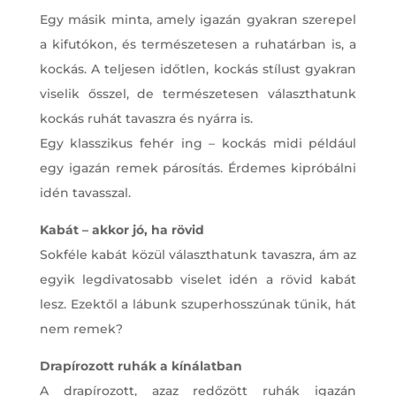
Egy másik minta, amely igazán gyakran szerepel
a kifutókon, és természetesen a ruhatárban is, a
kockás. A teljesen időtlen, kockás stílust gyakran
viselik ősszel, de természetesen választhatunk
kockás ruhát tavaszra és nyárra is.
Egy klasszikus fehér ing – kockás midi például
egy igazán remek párosítás. Érdemes kipróbálni
idén tavasszal.
Kabát – akkor jó, ha rövid
Sokféle kabát közül választhatunk tavaszra, ám az
egyik legdivatosabb viselet idén a rövid kabát
lesz. Ezektől a lábunk szuperhosszúnak tűnik, hát
nem remek?
Drapírozott ruhák a kínálatban
A drapírozott, azaz redőzött ruhák igazán