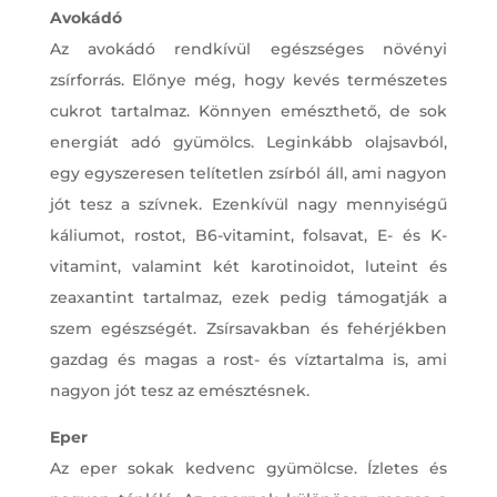
Avokádó
Az avokádó rendkívül egészséges növényi
zsírforrás. Előnye még, hogy kevés természetes
cukrot tartalmaz. Könnyen emészthető, de sok
energiát adó gyümölcs. Leginkább olajsavból,
egy egyszeresen telítetlen zsírból áll, ami nagyon
jót tesz a szívnek. Ezenkívül nagy mennyiségű
káliumot, rostot, B6-vitamint, folsavat, E- és K-
vitamint, valamint két karotinoidot, luteint és
zeaxantint tartalmaz, ezek pedig támogatják a
szem egészségét. Zsírsavakban és fehérjékben
gazdag és magas a rost- és víztartalma is, ami
nagyon jót tesz az emésztésnek.
Eper
Az eper sokak kedvenc gyümölcse. Ízletes és