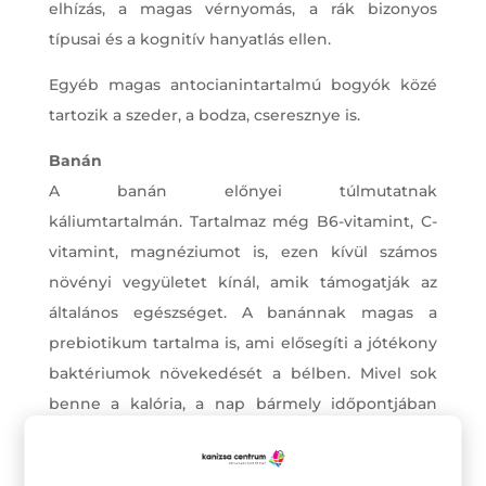
elhízás, a magas vérnyomás, a rák bizonyos
típusai és a kognitív hanyatlás ellen.
Egyéb magas antocianintartalmú bogyók közé
tartozik a szeder, a bodza, cseresznye is.
Banán
A banán előnyei túlmutatnak
káliumtartalmán. Tartalmaz még B6-vitamint, C-
vitamint, magnéziumot is, ezen kívül számos
növényi vegyületet kínál, amik támogatják az
általános egészséget. A banánnak magas a
prebiotikum tartalma is, ami elősegíti a jótékony
baktériumok növekedését a bélben. Mivel sok
benne a kalória, a nap bármely időpontjában
energiával tölt fel minket. Az érett banán kiváló
forrása a könnyen emészthető szénhidrátoknak,