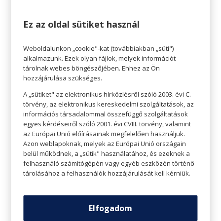
így telítettségérzetet is ad.
Ez az oldal sütiket használ
Weboldalunkon „cookie"-kat (továbbiakban „süti")
alkalmazunk. Ezek olyan fájlok, melyek információt
tárolnak webes böngészőjében. Ehhez az Ön
hozzájárulása szükséges.
A „sütiket" az elektronikus hírközlésről szóló 2003. évi C.
törvény, az elektronikus kereskedelmi szolgáltatások, az
információs társadalommal összefüggő szolgáltatások
egyes kérdéseiről szóló 2001. évi CVIII. törvény, valamint
az Európai Unió előírásainak megfelelően használjuk.
Azon weblapoknak, melyek az Európai Unió országain
belül működnek, a „sütik" használatához, és ezeknek a
felhasználó számítógépén vagy egyéb eszközén történő
Mangó
tárolásához a felhasználók hozzájárulását kell kérniük.
A „gyümölcsök királyaként” ismert mangó kiváló
kálium-, folsav-, rost-, valamint A-, C-, B6-, E- és K-
Elfogadom
vitamin forrás. Számos növényi polifenolban is