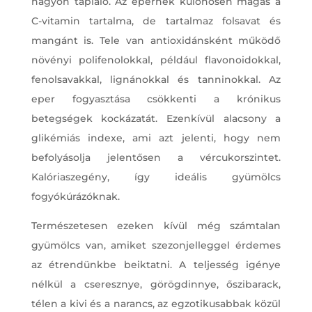
nagyon tápláló. Az epernek különösen magas a
C-vitamin tartalma, de tartalmaz folsavat és
mangánt is. Tele van antioxidánsként működő
növényi polifenolokkal, például flavonoidokkal,
fenolsavakkal, lignánokkal és tanninokkal. Az
eper fogyasztása csökkenti a krónikus
betegségek kockázatát. Ezenkívül alacsony a
glikémiás indexe, ami azt jelenti, hogy nem
befolyásolja jelentősen a vércukorszintet.
Kalóriaszegény, így ideális gyümölcs
fogyókúrázóknak.
Természetesen ezeken kívül még számtalan
gyümölcs van, amiket szezonjelleggel érdemes
az étrendünkbe beiktatni. A teljesség igénye
nélkül a cseresznye, görögdinnye, őszibarack,
télen a kivi és a narancs, az egzotikusabbak közül