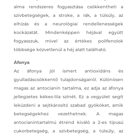
alma rendszeres fogyasztása csökkentheti a
szívbetegségek, a stroke, a rák, a túlsúly, az
elhízás és a neurológiai rendellenességek
kockázatát. Mindenképpen héjával együtt
fogyasszuk, mivel az értékes polifenolok
többsége közvetlenül a héj alatt található.
Áfonya
Az áfonya jól ismert antioxidáns és
gyulladáscsökkentő tulajdonságairól. Különösen
magas az antocianin tartalma, ez adja az áfonya
jellegzetes kékes-lila színét. Ez a vegyület segít
leküzdeni a sejtkárosító szabad gyököket, amik
betegségekhez vezethetnek. A magas
antocianintartalmú étrend kiváló a 2-es típusú
cukorbetegség, a szívbetegség, a túlsúly, az