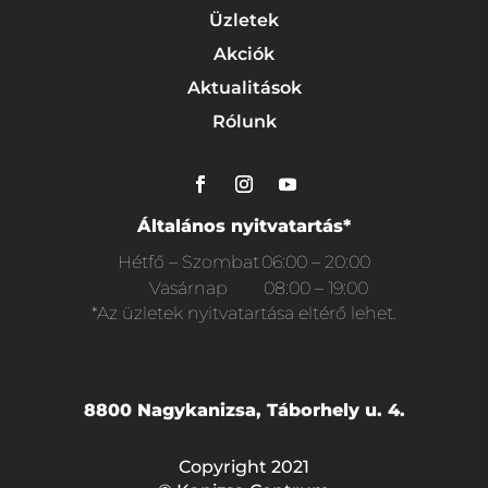
Üzletek
Akciók
Aktualitások
Rólunk
Általános nyitvatartás*
Hétfő – Szombat
06:00 – 20:00
Vasárnap
08:00 – 19:00
*Az üzletek nyitvatartása eltérő lehet.
8800 Nagykanizsa, Táborhely u. 4.
Copyright 2021