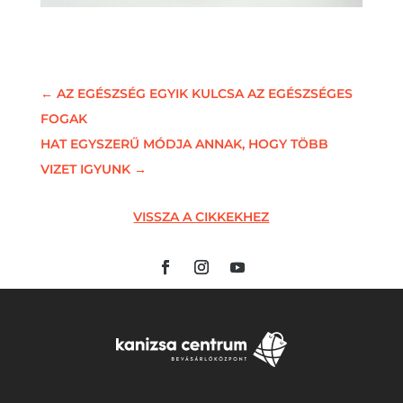
←
AZ EGÉSZSÉG EGYIK KULCSA AZ EGÉSZSÉGES
FOGAK
HAT EGYSZERŰ MÓDJA ANNAK, HOGY TÖBB
VIZET IGYUNK
→
VISSZA A CIKKEKHEZ