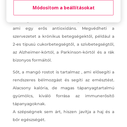
gazdag, ezek antioxidáns és gyulladáscsökkentő
Módosítom a beállításokat
hatásúak.
A mangó különösen erős mangiferint tartalmaz,
ami egy erős antioxidáns. Megvédheti a
szervezetet a krónikus betegségektől, például a
2-es típusú cukorbetegségtől, a szívbetegségtől,
az Alzheimer-kórtól, a Parkinson-kórtól és a rák
bizonyos formáitól.
Sőt, a mangó rostot is tartalmaz , ami elősegíti a
rendszeres bélmozgást és segíti az emésztést.
Alacsony kalória, de magas tápanyagtartalmú
gyümölcs, kiváló forrása az immunerősítő
tápanyagoknak.
A szépségnek sem árt, hiszen javítja a haj és a
bőr egészségét.