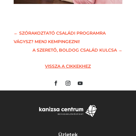
←
SZÓRAKOZTATÓ CSALÁDI PROGRAMRA
VÁGYSZ? MENJ KEMPINGEZNI!
A SZERETŐ, BOLDOG CSALÁD KULCSA
→
VISSZA A CIKKEKHEZ
Üzletek