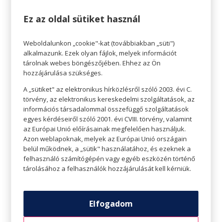
akar majd hamar hazamenni, leülni vagy
Ez az oldal sütiket használ
bemenni valamelyik elektronikai boltba. Élvezi a
huszadik pár cipő felpróbálását, megmondja, ha
Weboldalunkon „cookie"-kat (továbbiakban „süti")
alkalmazunk. Ezek olyan fájlok, melyek információt
valamelyik ruha nem áll jól, és végigszagol veled
tárolnak webes böngészőjében. Ehhez az Ön
több tucat parfümöt is a drogériában.
hozzájárulása szükséges.
A „sütiket" az elektronikus hírközlésről szóló 2003. évi C.
Sorozatmaraton
törvény, az elektronikus kereskedelmi szolgáltatások, az
Ha már megvolt az üzletközpontban a nagy
információs társadalommal összefüggő szolgáltatások
bevásárlás, ha már igazán megnéztétek az összes
egyes kérdéseiről szóló 2001. évi CVIII. törvény, valamint
az Európai Unió előírásainak megfelelően használjuk.
butikot, drogériát, cipőüzletet, ideje lepihenni.
Azon weblapoknak, melyek az Európai Unió országain
Némi harapnivaló, egy üveg finom bor, a
belül működnek, a „sütik" használatához, és ezeknek a
felhasználó számítógépén vagy egyéb eszközén történő
beszerzett körömlakk és arcmaszk társaságában
tárolásához a felhasználók hozzájárulását kell kérniük.
indulhat a sorozatmaraton. Kimondottan
pihentető szórakozás, amire ritkán van
lehetőség, de ha igen, azt csakis a legjobb
Elfogadom
baráttal érdemes eltölteni.