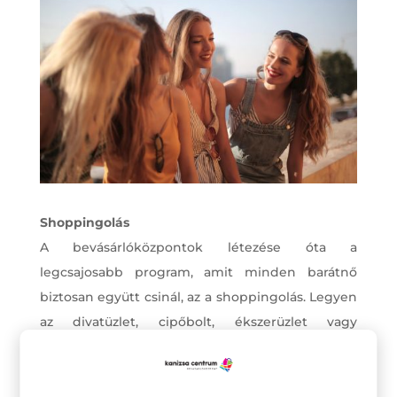
Shoppingolás
A bevásárlóközpontok létezése óta a
legcsajosabb program, amit minden barátnő
biztosan együtt csinál, az a shoppingolás. Legyen
az divatüzlet, cipőbolt, ékszerüzlet vagy
könyvesbolt, a legjobb baráttal mindezt
végigjárni remek kikapcsolódás. Ő biztosan nem
fog nyafogni, hogy mikor végeztek már, nem