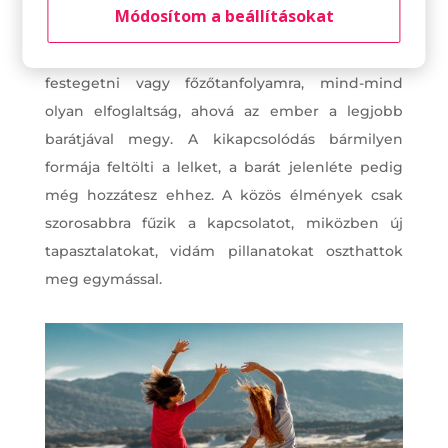
Módosítom a beállításokat
Különleges kalandok
Elmenni egy tetoválószalonba, felolvasóestre,
festegetni vagy főzőtanfolyamra, mind-mind
olyan elfoglaltság, ahová az ember a legjobb
barátjával megy. A kikapcsolódás bármilyen
formája feltölti a lelket, a barát jelenléte pedig
még hozzátesz ehhez. A közös élmények csak
szorosabbra fűzik a kapcsolatot, miközben új
tapasztalatokat, vidám pillanatokat oszthattok
meg egymással.