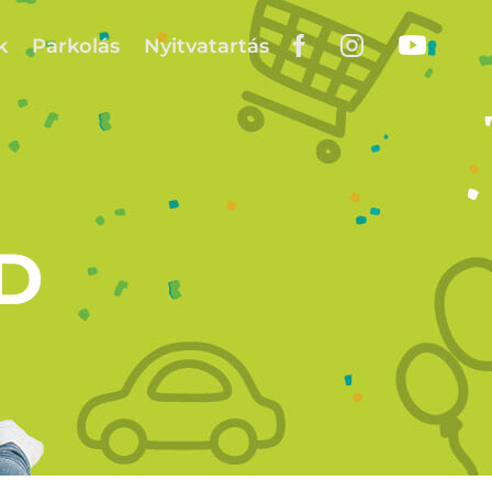
k
Parkolás
Nyitvatartás
D