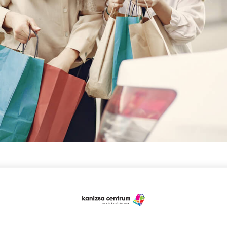
hány dolgot nem árt megtenni:
a gyerek ruhatárát. Ki kell szedni, ami kicsi, már 
k, milyen ruhákra van szükség.