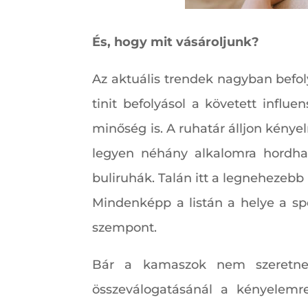
És, hogy mit vásároljunk?
Az aktuális trendek nagyban befoly
tinit befolyásol a követett infl
minőség is. A ruhatár álljon kénye
legyen néhány alkalomra hordha
buliruhák. Talán itt a legnehezeb
Mindenképp a listán a helye a spo
szempont.
Bár a kamaszok nem szeretnek
összeválogatásánál a kényelemr