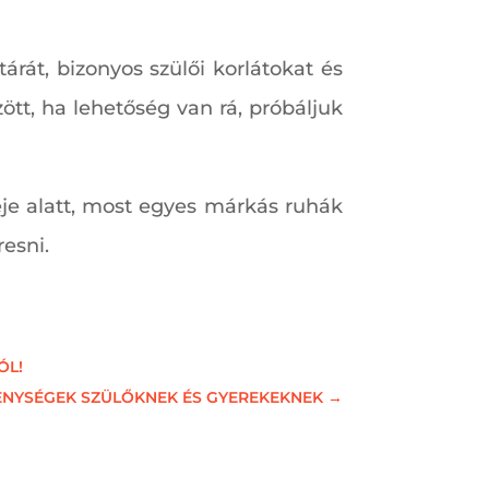
rát, bizonyos szülői korlátokat és
ött, ha lehetőség van rá, próbáljuk
eje alatt, most egyes márkás ruhák
esni.
ÓL!
KENYSÉGEK SZÜLŐKNEK ÉS GYEREKEKNEK
→