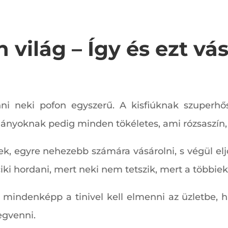
n világ – Így és ezt vás
nni neki pofon egyszerű. A kisfiúknak szuperh
lányoknak pedig minden tökéletes, ami rózsaszín,
k, egyre nehezebb számára vásárolni, s végül elj
ciki hordani, mert neki nem tetszik, mert a többie
r mindenképp a tinivel kell elmenni az üzletbe,
egvenni.