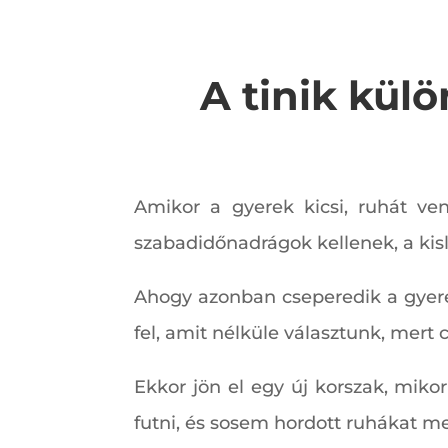
A tinik külö
Amikor a gyerek kicsi, ruhát ve
szabadidőnadrágok kellenek, a kis
Ahogy azonban cseperedik a gyere
fel, amit nélküle választunk, mert 
Ekkor jön el egy új korszak, miko
futni, és sosem hordott ruhákat m