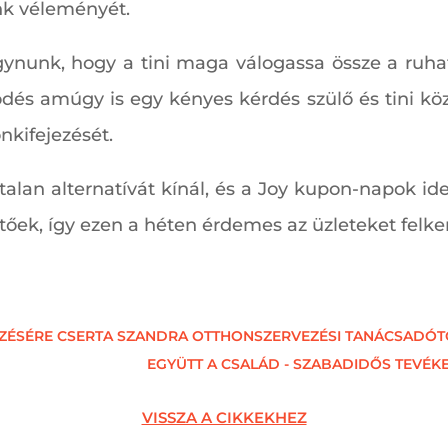
k véleményét.
nunk, hogy a tini maga válogassa össze a ruhatá
ödés amúgy is egy kényes kérdés szülő és tini köz
kifejezését.
alan alternatívát kínál, és a Joy kupon-napok id
őek, így ezen a héten érdemes az üzleteket felker
EZÉSÉRE CSERTA SZANDRA OTTHONSZERVEZÉSI TANÁCSADÓT
EGYÜTT A CSALÁD - SZABADIDŐS TEVÉ
VISSZA A CIKKEKHEZ