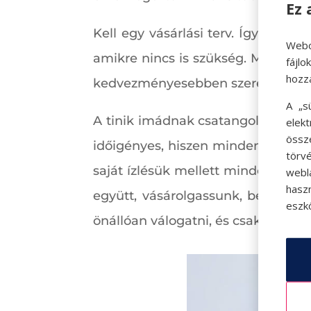
Ez 
Kell egy vásárlási terv. Így célirá
Webo
amikre nincs is szükség. Most a 
fájl
hozz
kedvezményesebben szerezhetünk
A „s
A tinik imádnak csatangolni az üz
elek
össz
időigényes, hiszen minden egyes 
törvé
saját ízlésük mellett minden áron
webl
hasz
együtt, vásárolgassunk, beszélge
eszkö
önállóan válogatni, és csak végszü