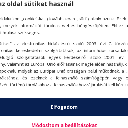
az oldal sütiket használ
nyosan lehet felkeresni az üzleteket, és kisebb esé
ldalunkon „cookie"-kat (továbbiakban „süti") alkalmazunk. Ezek 
Joy kupon-napok okán érdemes a pláza-kuponokkal 
ok, melyek információt tárolnak webes böngészőjében. Ehhez 
ájárulása szükséges.
 be ruhákat.
ütiket" az elektronikus hírközlésről szóló 2003. évi C. törvén
letközpontban, számukra ez különösen jó kikapcs
tronikus kereskedelmi szolgáltatások, az információs társadal
efüggő szolgáltatások egyes kérdéseiről szóló 2001. évi C
darabot jó alaposan megnézegetnek, de csak elvét
ny, valamint az Európai Unió előírásainak megfelelően használjuk
 kitartanak. Ha van kedvünk és energiánk, szánjun
apoknak, melyek az Európai Unió országain belül működnek, a „s
nálatához, és ezeknek a felhasználó számítógépén vagy 
ssünk. Egy tinivel már egyre ritkábbak ezek a kö
zén történő tárolásához a felhasználók hozzájárulását kell kérniü
kség esetén szóljunk bele a döntésbe.
Elfogadom
Módosítom a beállításokat