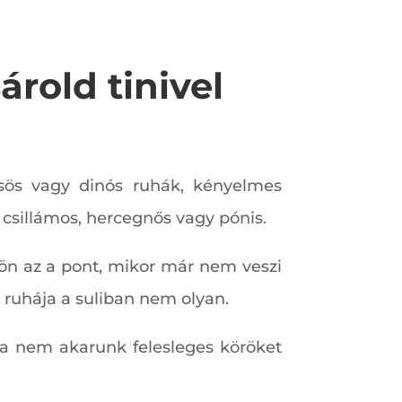
árold tinivel
ősös vagy dinós ruhák, kényelmes
 csillámos, hercegnős vagy pónis.
ön az a pont, mikor már nem veszi
k ruhája a suliban nem olyan.
 ha nem akarunk felesleges köröket