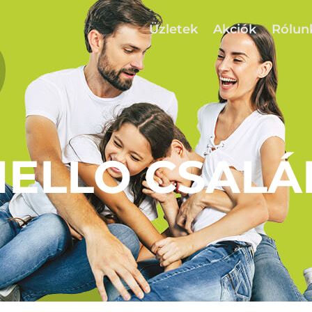
Üzletek
Akciók
Rólun
HELLO CSALÁ