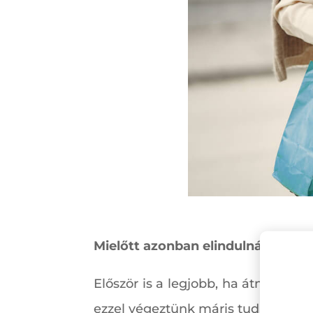
Mielőtt azonban elindulnánk, né
Először is a legjobb, ha átnézzük 
ezzel végeztünk máris tudni fogju