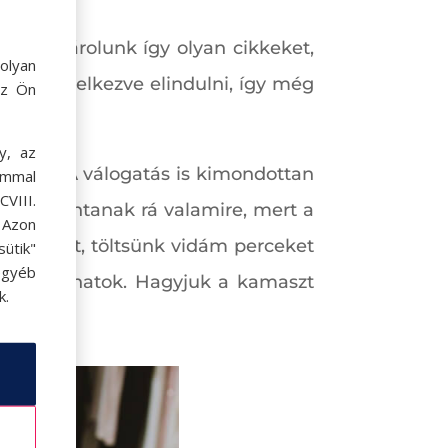
llyel vásárolunk így olyan cikkeket,
olyan
felszerelkezve elindulni, így még
az Ön
y, az
olódás. A válogatás is kimondottan
ommal
VIII.
ve bólintanak rá valamire, mert a
. Azon
k rá időt, töltsünk vidám perceket
ütik"
egyéb
zös pillanatok. Hagyjuk a kamaszt
k.