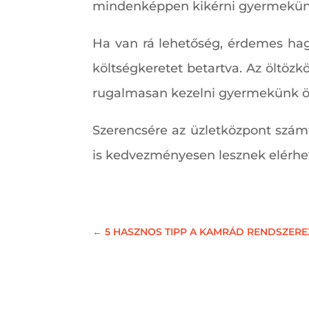
mindenképpen kikérni gyermekün
Ha van rá lehetőség, érdemes hagy
költségkeretet betartva. Az öltözk
rugalmasan kezelni gyermekünk ön
Szerencsére az üzletközpont számt
is kedvezményesen lesznek elérhet
←
5 HASZNOS TIPP A KAMRÁD RENDSZER