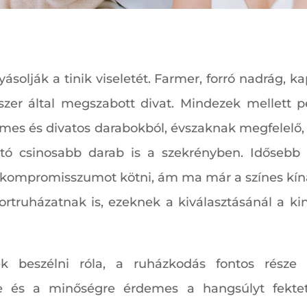
ásolják a tinik viseletét. Farmer, forró nadrág, 
uenszer által megszabott divat. Mindezek mellett
lmes és divatos darabokból, évszaknak megfelelő, i
tó csinosabb darab is a szekrényben. Idősebb 
b kompromisszumot kötni, ám ma már a színes kíná
rtruházatnak is, ezeknek a kiválasztásánál a ki
 beszélni róla, a ruházkodás fontos része
e és a minőségre érdemes a hangsúlyt fektetni