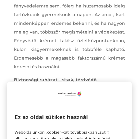
fényvédelemre sem, főleg ha huzamosabb ideig
tartózkodik gyermekünk a napon. Az arcot, kart
mindenképpen érdemes bekenni, és ha nagyon
meleg van, többször megismételni a védekezést.
Fényvédő krémet találsz üzletközpontunkban,
külön kisgyermekeknek is többféle kapható.
Érdemesebb a magasabb faktorszámú krémet
keresni és használni.
Biztonsági ruházat – sisak, térdvédő
Kinti mozgásként gyakran kerülnek elő
sporteszközök, görkorcsolyák, gördeszkák,
rollerek, kerékpárok. Ezek használatánál nem árt
védeni egyes testrészeket – könyököt, csuklót,
Ez az oldal sütiket használ
térdet, fejet, hiszen nagy kockázata van annak,
ha például egy gyermek kinyújtott kézzel előre
Weboldalunkon „cookie"-kat (továbbiakban „süti")
alkalmazunk. Ezek olyan fájlok, melyek információt