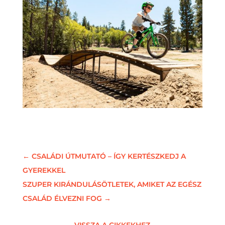
←
CSALÁDI ÚTMUTATÓ – ÍGY KERTÉSZKEDJ A
GYEREKKEL
SZUPER KIRÁNDULÁSÖTLETEK, AMIKET AZ EGÉSZ
CSALÁD ÉLVEZNI FOG
→
VISSZA A CIKKEKHEZ