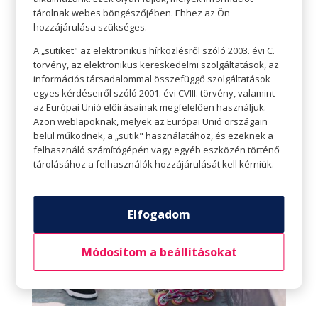
esik. A csuklóvédők segíthetnek megakadályozni
tárolnak webes böngészőjében. Ehhez az Ön
a kar törését, a térdvédők a térd zúzódását. A
hozzájárulása szükséges.
sípcsontvédők és a megfelelő lábbeli különösen
A „sütiket" az elektronikus hírközlésről szóló 2003. évi C.
fontos például a kis focisták számára. Érdemes a
törvény, az elektronikus kereskedelmi szolgáltatások, az
információs társadalommal összefüggő szolgáltatások
védőfelszereléseket használni, így nem kell egy
egyes kérdéseiről szóló 2001. évi CVIII. törvény, valamint
esetleges balesettel zárni a játékot.
az Európai Unió előírásainak megfelelően használjuk.
Azon weblapoknak, melyek az Európai Unió országain
belül működnek, a „sütik" használatához, és ezeknek a
felhasználó számítógépén vagy egyéb eszközén történő
tárolásához a felhasználók hozzájárulását kell kérniük.
Elfogadom
Módosítom a beállításokat