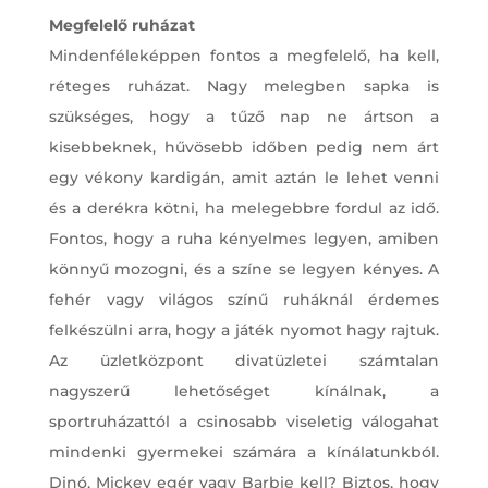
Megfelelő ruházat
Mindenféleképpen fontos a megfelelő, ha kell,
réteges ruházat. Nagy melegben sapka is
szükséges, hogy a tűző nap ne ártson a
kisebbeknek, hűvösebb időben pedig nem árt
egy vékony kardigán, amit aztán le lehet venni
és a derékra kötni, ha melegebbre fordul az idő.
Fontos, hogy a ruha kényelmes legyen, amiben
könnyű mozogni, és a színe se legyen kényes. A
fehér vagy világos színű ruháknál érdemes
felkészülni arra, hogy a játék nyomot hagy rajtuk.
Az üzletközpont divatüzletei számtalan
nagyszerű lehetőséget kínálnak, a
sportruházattól a csinosabb viseletig válogahat
mindenki gyermekei számára a kínálatunkból.
Dinó, Mickey egér vagy Barbie kell? Biztos, hogy