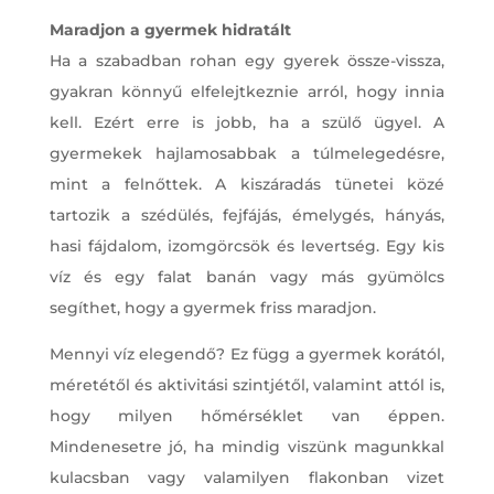
Maradjon a gyermek hidratált
Ha a szabadban rohan egy gyerek össze-vissza,
gyakran könnyű elfelejtkeznie arról, hogy innia
kell. Ezért erre is jobb, ha a szülő ügyel. A
gyermekek hajlamosabbak a túlmelegedésre,
mint a felnőttek. A kiszáradás tünetei közé
tartozik a szédülés, fejfájás, émelygés, hányás,
hasi fájdalom, izomgörcsök és levertség. Egy kis
víz és egy falat banán vagy más gyümölcs
segíthet, hogy a gyermek friss maradjon.
Mennyi víz elegendő? Ez függ a gyermek korától,
méretétől és aktivitási szintjétől, valamint attól is,
hogy milyen hőmérséklet van éppen.
Mindenesetre jó, ha mindig viszünk magunkkal
kulacsban vagy valamilyen flakonban vizet