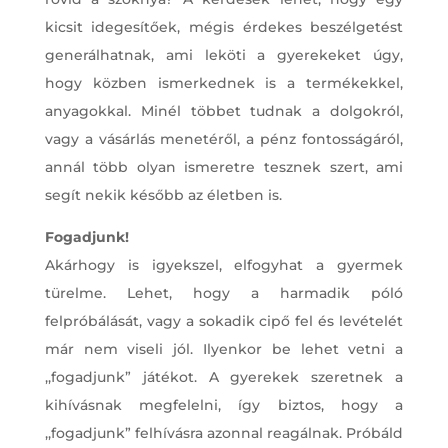
kicsit idegesítőek, mégis érdekes beszélgetést
generálhatnak, ami leköti a gyerekeket úgy,
hogy közben ismerkednek is a termékekkel,
anyagokkal. Minél többet tudnak a dolgokról,
vagy a vásárlás menetéről, a pénz fontosságáról,
annál több olyan ismeretre tesznek szert, ami
segít nekik később az életben is.
Fogadjunk!
Akárhogy is igyekszel, elfogyhat a gyermek
türelme. Lehet, hogy a harmadik póló
felpróbálását, vagy a sokadik cipő fel és levételét
már nem viseli jól. Ilyenkor be lehet vetni a
,,fogadjunk” játékot. A gyerekek szeretnek a
kihívásnak megfelelni, így biztos, hogy a
,,fogadjunk” felhívásra azonnal reagálnak. Próbáld