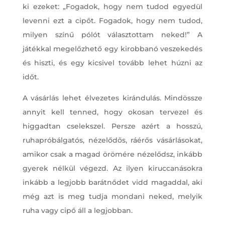
ki ezeket: „Fogadok, hogy nem tudod egyedül
levenni ezt a cipőt. Fogadok, hogy nem tudod,
milyen színű pólót választottam neked!” A
játékkal megelőzhető egy kirobbanó veszekedés
és hiszti, és egy kicsivel tovább lehet húzni az
időt.
A vásárlás lehet élvezetes kirándulás. Mindössze
annyit kell tenned, hogy okosan tervezel és
higgadtan cselekszel. Persze azért a hosszú,
ruhapróbálgatós, nézelődős, ráérős vásárlásokat,
amikor csak a magad örömére nézelődsz, inkább
gyerek nélkül végezd. Az ilyen kiruccanásokra
inkább a legjobb barátnődet vidd magaddal, aki
még azt is meg tudja mondani neked, melyik
ruha vagy cipő áll a legjobban.