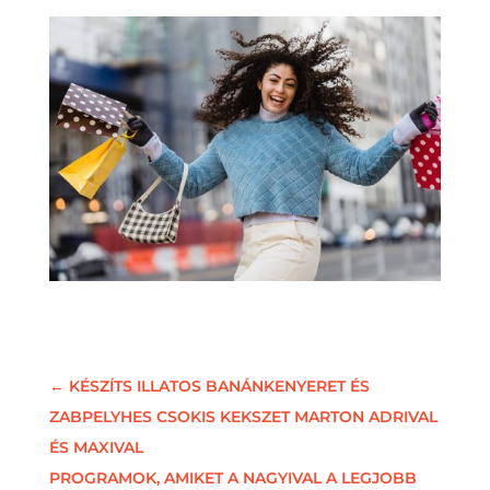
←
KÉSZÍTS ILLATOS BANÁNKENYERET ÉS
ZABPELYHES CSOKIS KEKSZET MARTON ADRIVAL
ÉS MAXIVAL
PROGRAMOK, AMIKET A NAGYIVAL A LEGJOBB