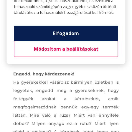
belül működnek, a „sütik" használatához, és ezeknek a
felhasználó számítógépén vagy egyéb eszközén történő
tárolásához a felhasználók hozzájárulását kell kérniük.
Elfogadom
Módosítom a beállításokat
Engedd, hogy kérdezzenek!
Ha gyerekekkel vásárolsz bármilyen üzletben is
legyetek, engedd meg a gyerekeknek, hogy
feltegyék azokat a kérdéseket, amik
megfogalmazódnak bennük egy-egy termék
láttán. Mire való a rúzs? Miért van ennyiféle
doboz? Milyen anyagú ez a ruha? Miért ilyen
rövid a szoknya? A kérdések lehet, hogy egy