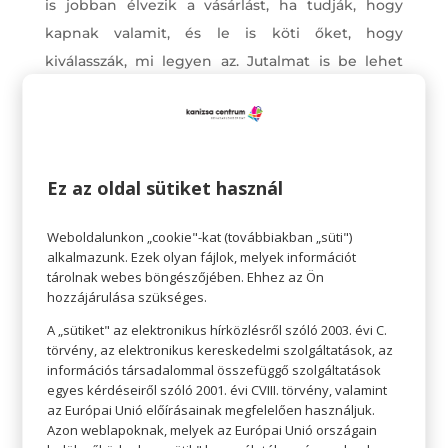
is jobban élvezik a vásárlást, ha tudják, hogy
kapnak valamit, és le is köti őket, hogy
kiválasszák, mi legyen az. Jutalmat is be lehet
építeni a vásárlásba. Persze ezt kösd konkrét
elváráshoz: ,,Ha mellettem maradsz, és nem
kiabálsz, amíg az üzletben vagyunk, kiválaszthat
egy dolgot, amit megvehetsz magadnak. Ha
Ez az oldal sütiket használ
mégis kettőnél többször rád kell szólnom, akkor
ezt nem tudjuk megtenni.”
Weboldalunkon „cookie"-kat (továbbiakban „süti")
alkalmazunk. Ezek olyan fájlok, melyek információt
Nem szabad elfelejteni, hogy a jutalom és a
tárolnak webes böngészőjében. Ehhez az Ön
megvesztegetés nem ugyanaz: jutalmat előre
hozzájárulása szükséges.
ígérnek, még a lehetséges negatív viselkedés
A „sütiket" az elektronikus hírközlésről szóló 2003. évi C.
előtt; így nincs akaratlanul megerősítve a rossz
törvény, az elektronikus kereskedelmi szolgáltatások, az
viselkedés.
információs társadalommal összefüggő szolgáltatások
egyes kérdéseiről szóló 2001. évi CVIII. törvény, valamint
az Európai Unió előírásainak megfelelően használjuk.
Azon weblapoknak, melyek az Európai Unió országain