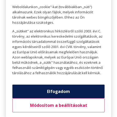
Weboldalunkon „cookie"-kat (továbbiakban „süti")
alkalmazunk. Ezek olyan fájlok, melyek információt
tárolnak webes böngészőjében. Ehhez az Ön
hozzájárulása szükséges.
A „sütiket" az elektronikus hírközlésről szóló 2003. évi C.
törvény, az elektronikus kereskedelmi szolgáltatások, az
Az elmúlt 5 évben hazánk vezető
információs társadalommal összefüggő szolgáltatások
multinacionális vállalatainak generációs
egyes kérdéseiről szóló 2001. évi CVIII. törvény, valamint
tanácsadója, számtalan piackutatás szakmai
az Európai Unió előírásainak megfelelően használjuk.
vezetője, emellett a különböző generációk
Azon weblapoknak, melyek az Európai Unió országain
trénere és szakmai mentora. 2020. tavaszán
belül működnek, a „sütik" használatához, és ezeknek a
megjelent Generációk harca – Hogyan értsük
felhasználó számítógépén vagy egyéb eszközén történő
tárolásához a felhasználók hozzájárulását kell kérniük.
meg egymást? című nagysikerű könyve,
népszerű előadó és kedvelt médiaszereplő.
Heti rendszerességgel tart előadásokat vagy
Elfogadom
tréningeket az ország minden pontján.
Előadásai során szórakoztató és jól érthető
módon segít az új nézőpontok
Módosítom a beállításokat
megismerésében, megküzdési stratégiák
kialakításában és a generációk közti