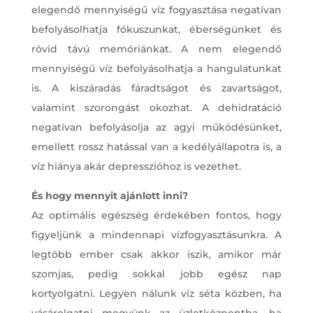
elegendő mennyiségű víz fogyasztása negatívan
befolyásolhatja fókuszunkat, éberségünket és
rövid távú memóriánkat. A nem elegendő
mennyiségű víz befolyásolhatja a hangulatunkat
is. A kiszáradás fáradtságot és zavartságot,
valamint szorongást okozhat. A dehidratáció
negatívan befolyásolja az agyi működésünket,
emellett rossz hatással van a kedélyállapotra is, a
víz hiánya akár depresszióhoz is vezethet.
És hogy mennyit ajánlott inni?
Az optimális egészség érdekében fontos, hogy
figyeljünk a mindennapi vízfogyasztásunkra. A
legtöbb ember csak akkor iszik, amikor már
szomjas, pedig sokkal jobb egész nap
kortyolgatni. Legyen nálunk víz séta közben, ha
vásárolgatni megyünk az üzletközpontba, ha