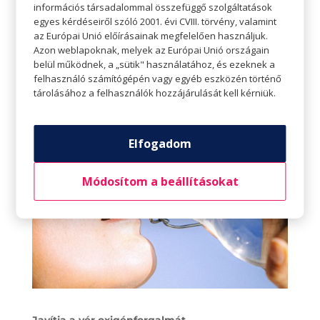
Segíti a tápanyagok felszívódását
információs társadalommal összefüggő szolgáltatások
egyes kérdéseiről szóló 2001. évi CVIII. törvény, valamint
Amellett, hogy segíti az étel lebontását, a víz
az Európai Unió előírásainak megfelelően használjuk.
segít feloldani a vitaminokat, ásványi anyagokat
Azon weblapoknak, melyek az Európai Unió országain
és más tápanyagokat az ételből. Ezeket aztán a
belül működnek, a „sütik" használatához, és ezeknek a
felhasználó számítógépén vagy egyéb eszközén történő
test többi részéhez szállítja felhasználásra.
tárolásához a felhasználók hozzájárulását kell kérniük.
Elfogadom
Módosítom a beállításokat
Javítja a vér oxigénforgalmát