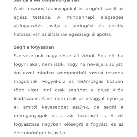
A víz hasznos tápanyagokat és oxigént szállít az
egész testébe. A mindennapi elégséges
vízfogyasztás javítja a keringést és pozitív
hatással van az általános egészségi állapotra.
Segít a fogyásban
Szervezetünk nagy része áll vízből. Sok nő, ha
fogyni akar, nem iszik, hogy ne növelje a súlyát,
ám ezzel minden szempontból rosszat tesznek
maguknak. Fogyókúra és testmozgás közben
több vizet inni csak segíthet a plusz kilók
leadásában. A víz nem csak az étvágyat nyomja
el, amitől kevesebbet eszünk, de segíti a
méreganyagok és a zsír távozását is. A víz
fogyasztása nagyban elősegíti a fogyást, és az
életminőséget is javítja.