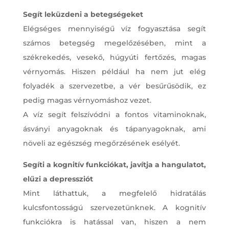
Segít leküzdeni a betegségeket
Elégséges mennyiségű víz fogyasztása segít
számos betegség megelőzésében, mint a
székrekedés, vesekő, húgyúti fertőzés, magas
vérnyomás. Hiszen például ha nem jut elég
folyadék a szervezetbe, a vér besűrűsödik, ez
pedig magas vérnyomáshoz vezet.
A víz segít felszívódni a fontos vitaminoknak,
ásványi anyagoknak és tápanyagoknak, ami
növeli az egészség megőrzésének esélyét.
Segíti a kognitív funkciókat, javítja a hangulatot,
elűzi a depressziót
Mint láthattuk, a megfelelő hidratálás
kulcsfontosságú szervezetünknek. A kognitív
funkciókra is hatással van, hiszen a nem