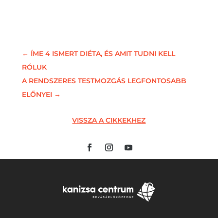
←
ÍME 4 ISMERT DIÉTA, ÉS AMIT TUDNI KELL
RÓLUK
A RENDSZERES TESTMOZGÁS LEGFONTOSABB
ELŐNYEI
→
VISSZA A CIKKEKHEZ