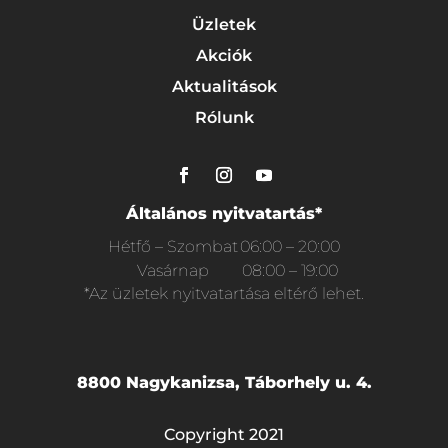
Üzletek
Akciók
Aktualitások
Rólunk
Általános nyitvatartás*
Hétfő – Szombat
06:00 – 20:00
Vasárnap
08:00 – 19:00
*Az üzletek nyitvatartása eltérő lehet.
8800 Nagykanizsa, Táborhely u. 4.
Copyright 2021