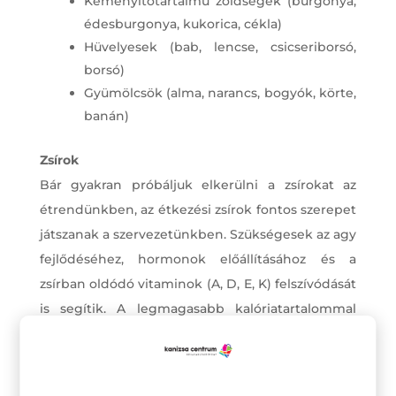
Keményítőtartalmú zöldségek (burgonya,
édesburgonya, kukorica, cékla)
Hüvelyesek (bab, lencse, csicseriborsó,
borsó)
Gyümölcsök (alma, narancs, bogyók, körte,
banán)
Zsírok
Bár gyakran próbáljuk elkerülni a zsírokat az
étrendünkben, az étkezési zsírok fontos szerepet
játszanak a szervezetünkben. Szükségesek az agy
fejlődéséhez, hormonok előállításához és a
zsírban oldódó vitaminok (A, D, E, K) felszívódását
is segítik. A legmagasabb kalóriatartalommal
rendelkeznek grammonként, ami miatt
hasznosak a jóllakottság érzésének fokozásában.
Mértékkel kell fogyasztani az egészséges testsúly