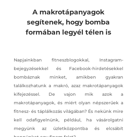
A makrotápanyagok
segítenek, hogy bomba
formában legyél télen is
Napjainkban fitneszblogokkal, Instagram-
bejegyzésekkel és Facebook-hirdetésekkel
bombáznak minket, amikben gyakran
találkozhatunk a makró, azaz makrotápanyagok
kifejezéssel. De vajon mik azok a
makrotápanyagok, és miért olyan népszerűek a
fitnesz- és táplálkozás világában? És nekünk mire
kell odafigyelnünk, például, ha vásárolgatni
megyünk az üzletközpontba és elcsábít
bennünket egy finom falat?