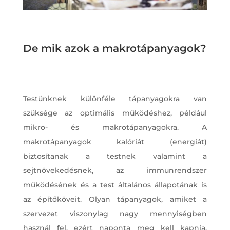
De mik azok a makrotápanyagok?
Testünknek különféle tápanyagokra van
szüksége az optimális működéshez, például
mikro- és makrotápanyagokra. A
makrotápanyagok kalóriát (energiát)
biztosítanak a testnek valamint a
sejtnövekedésnek, az immunrendszer
működésének és a test általános állapotának is
az építőköveit. Olyan tápanyagok, amiket a
szervezet viszonylag nagy mennyiségben
használ fel, ezért naponta meg kell kapnia.