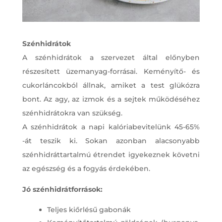
Szénhidrátok
A szénhidrátok a szervezet által előnyben
részesített üzemanyag-forrásai. Keményítő- és
cukorláncokból állnak, amiket a test glükózra
bont. Az agy, az izmok és a sejtek működéséhez
szénhidrátokra van szükség.
A szénhidrátok a napi kalóriabevitelünk 45-65%
-át teszik ki. Sokan azonban alacsonyabb
szénhidráttartalmú étrendet igyekeznek követni
az egészség és a fogyás érdekében.
Jó szénhidrátforrások:
Teljes kiőrlésű gabonák