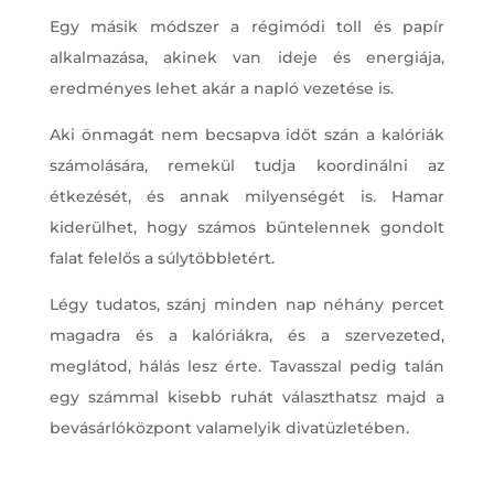
Egy másik módszer a régimódi toll és papír
alkalmazása, akinek van ideje és energiája,
eredményes lehet akár a napló vezetése is.
Aki önmagát nem becsapva időt szán a kalóriák
számolására, remekül tudja koordinálni az
étkezését, és annak milyenségét is. Hamar
kiderülhet, hogy számos bűntelennek gondolt
falat felelős a súlytöbbletért.
Légy tudatos, szánj minden nap néhány percet
magadra és a kalóriákra, és a szervezeted,
meglátod, hálás lesz érte. Tavasszal pedig talán
egy számmal kisebb ruhát választhatsz majd a
bevásárlóközpont valamelyik divatüzletében.