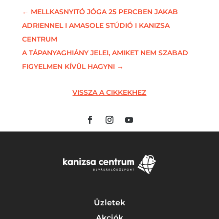
←
MELLKASNYITÓ JÓGA 25 PERCBEN JAKAB
ADRIENNEL I AMASOLE STÚDIÓ I KANIZSA
CENTRUM
A TÁPANYAGHIÁNY JELEI, AMIKET NEM SZABAD
FIGYELMEN KÍVÜL HAGYNI
→
VISSZA A CIKKEKHEZ
Üzletek
Akciók