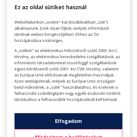
fenntartása érdekében.
Ez az oldal sütiket használ
Jó zsírforrások:
Weboldalunkon „cookie"-kat (továbbiakban „süti")
alkalmazunk. Ezek olyan fájlok, melyek információt
Avokádó és avokádóolaj
tárolnak webes böngészőjében. Ehhez az Ön
Olajbogyó és olívaolaj
hozzájárulása szükséges.
Teljes zsírtartalmú tej és organikus vaj
A „sütiket" az elektronikus hírközlésről szóló 2003. évi C.
Diófélék (mandula, dió, kesudió)
törvény, az elektronikus kereskedelmi szolgáltatások, az
Magok (chia, tök, len)
információs társadalommal összefüggő szolgáltatások
egyes kérdéseiről szóló 2001. évi CVIII. törvény, valamint
Zsíros hal (lazac vagy pisztráng)
az Európai Unió előírásainak megfelelően használjuk.
Azon weblapoknak, melyek az Európai Unió országain
Fehérje
belül működnek, a „sütik" használatához, és ezeknek a
A fehérje aminosavakkal látja el a testet, amik az
felhasználó számítógépén vagy egyéb eszközén történő
tárolásához a felhasználók hozzájárulását kell kérniük.
izomzat, az agy, az idegrendszer, a vér, a bőr és a
haj építőkövei. Oxigént és más fontos
tápanyagokat is szállít, és hozzájárul az
Elfogadom
egészséges immunrendszer támogatásához is.
A test napi fehérje igénye változó. Az ajánlott