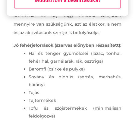
Módosítom a beállításokat
napi kalóriánk 10-30% -át fehérjeforrásokból
szerezzük, de az, hogy nekünk valójában
mennyire van szükségünk, azt az életkor, a nem
és az aktivitásunk szintje is befolyásolja.
Jó fehérjeforrások (szerves előnyben részesített):
Hal és tenger gyümölcsei (lazac, tonhal,
fehér hal, garnélarák, rák, osztriga)
Baromfi (csirke és pulyka)
Sovány és biohús (sertés, marhahús,
bárány)
Tojás
Tejtermékek
Tofu és szójatermékek (minimálisan
feldolgozva)