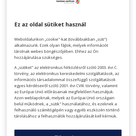
Sofie a Yogasecrets Stúdió jógaoktatója. 200
órás Hatha Jógaoktató Diplomáját a
Ez az oldal sütiket használ
Yogasecrets Akadémián szerezte, ahol
később egy Flow Jógaoktatói Képzést is
Weboldalunkon „cookie"-kat (továbbiakban „süti")
sikeresen elvégzett. Stílusa talán pont attól
alkalmazunk. Ezek olyan fájlok, melyek információt
egyedi, hogy óráin néha vegyíti is a
tárolnak webes böngészőjében. Ehhez az Ön
dinamikus elemeket a flow áramlásával.
hozzájárulása szükséges.
Nemrégiben pedig elindított egy hiánypótló
A „sütiket" az elektronikus hírközlésről szóló 2003. évi C.
programot: Jóga amatőr és profi
törvény, az elektronikus kereskedelmi szolgáltatások, az
sportolóknak, ahol specifikus témakörökben,
információs társadalommal összefüggő szolgáltatások
specifikus ászana sorozatokkal segíti a
egyes kérdéseiről szóló 2001. évi CVIII. törvény, valamint
sportolókat, hogy a jógával javítsák
az Európai Unió előírásainak megfelelően használjuk.
teljesítményüket és csökkentsék a sérülés
Azon weblapoknak, melyek az Európai Unió országain
belül működnek, a „sütik" használatához, és ezeknek a
lehetőségét. Legnagyobb küldetésének
felhasználó számítógépén vagy egyéb eszközén történő
jógaoktatóként azt érzi, hogy megmutassa a
tárolásához a felhasználók hozzájárulását kell kérniük.
vele gyakorlóknak, hogy minden lehetséges
és hogy sokszor sokkal többre vagyunk
képesek, mint azt elsőre gondoljuk.