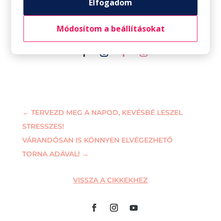
Elfogadom
Ha szeretnél többet tudni Sofieról vagy
ellátogatni az óráira:
Módosítom a beállításokat
←
TERVEZD MEG A NAPOD, KEVÉSBÉ LESZEL
STRESSZES!
VÁRANDÓSAN IS KÖNNYEN ELVÉGEZHETŐ
TORNA ADÁVAL!
→
VISSZA A CIKKEKHEZ