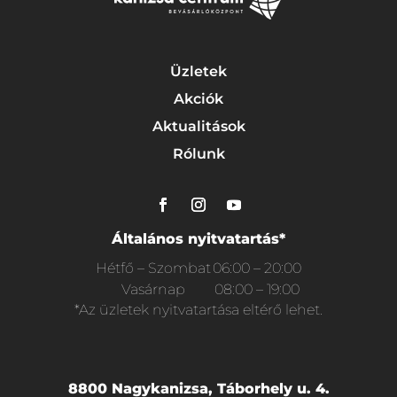
Üzletek
Akciók
Aktualitások
Rólunk
Általános nyitvatartás*
Hétfő – Szombat
06:00 – 20:00
Vasárnap
08:00 – 19:00
*Az üzletek nyitvatartása eltérő lehet.
8800 Nagykanizsa, Táborhely u. 4.