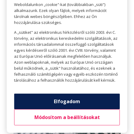
Weboldalunkon „cookie"-kat (továbbiakban „süti")
semmiképpen nem mehet a boka elé a
alkalmazunk. Ezek olyan fájlok, melyek információt
mozdulat alatt. Előrelépünk, hátsó láb
tárolnak webes böngészőjében. Ehhez az Ön
hozzájárulása szükséges.
térde majdnem érinti a földet, majd
A „sütiket" az elektronikus hírközlésről szóló 2003. évi C.
visszazárunk. Remek gyakorlat a farizmok
törvény, az elektronikus kereskedelmi szolgáltatások, az
erősítésére.
információs társadalommal összefüggő szolgáltatások
egyes kérdéseiről szóló 2001. évi CVIII. törvény, valamint
az Európai Unió előírásainak megfelelően használjuk.
Azon weblapoknak, melyek az Európai Unió országain
belül működnek, a „sütik" használatához, és ezeknek a
felhasználó számítógépén vagy egyéb eszközén történő
tárolásához a felhasználók hozzájárulását kell kérniük.
Elfogadom
Módosítom a beállításokat