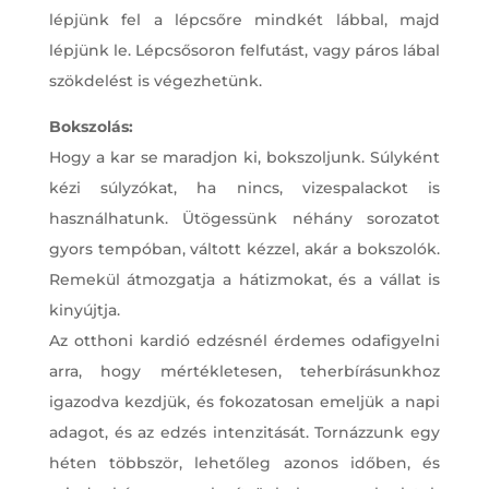
lépjünk fel a lépcsőre mindkét lábbal, majd
lépjünk le. Lépcsősoron felfutást, vagy páros lábal
szökdelést is végezhetünk.
Bokszolás:
Hogy a kar se maradjon ki, bokszoljunk. Súlyként
kézi súlyzókat, ha nincs, vizespalackot is
használhatunk. Ütögessünk néhány sorozatot
gyors tempóban, váltott kézzel, akár a bokszolók.
Remekül átmozgatja a hátizmokat, és a vállat is
kinyújtja.
Az otthoni kardió edzésnél érdemes odafigyelni
arra, hogy mértékletesen, teherbírásunkhoz
igazodva kezdjük, és fokozatosan emeljük a napi
adagot, és az edzés intenzitását. Tornázzunk egy
héten többször, lehetőleg azonos időben, és