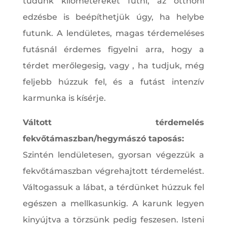
tudunk kilométereket futni, az otthoni
edzésbe is beépíthetjük úgy, ha helybe
futunk. A lendületes, magas térdemeléses
futásnál érdemes figyelni arra, hogy a
térdet merőlegesig, vagy , ha tudjuk, még
feljebb húzzuk fel, és a futást intenzív
karmunka is kísérje.
Váltott térdemelés
fekvőtámaszban/hegymászó taposás:
Szintén lendületesen, gyorsan végezzük a
fekvőtámaszban végrehajtott térdemelést.
Váltogassuk a lábat, a térdünket húzzuk fel
egészen a mellkasunkig. A karunk legyen
kinyújtva a törzsünk pedig feszesen. Isteni