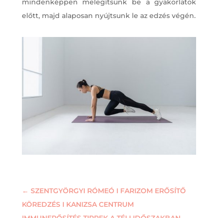
mindenképpen melegítsünk be a gyakorlatok
előtt, majd alaposan nyújtsunk le az edzés végén.
←
SZENTGYÖRGYI RÓMEÓ I FARIZOM ERŐSÍTŐ
KÖREDZÉS I KANIZSA CENTRUM
IMMUNERŐSÍTÉS TIPPEK A TÉLI IDŐSZAKBAN -