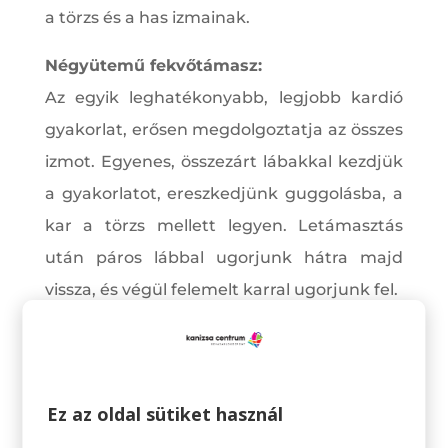
a törzs és a has izmainak.
Négyütemű fekvőtámasz:
Az egyik leghatékonyabb, legjobb kardió
gyakorlat, erősen megdolgoztatja az összes
izmot. Egyenes, összezárt lábakkal kezdjük
a gyakorlatot, ereszkedjünk guggolásba, a
kar a törzs mellett legyen. Letámasztás
után páros lábbal ugorjunk hátra majd
vissza, és végül felemelt karral ugorjunk fel.
Kitörés:
A gyakorlatnál fontos, hogy a testrészek
lehetőleg 90 fokot zárjanak be. (Lábfej-
Ez az oldal sütiket használ
lábszár, lábszár-comb, comb-hát) A térd