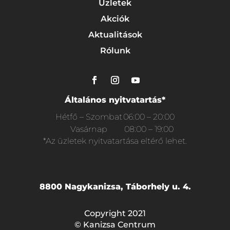
Üzletek
Akciók
Aktualitások
Rólunk
Általános nyitvatartás*
Hétfő – Szombat
06:00 – 20:00
Vasárnap
08:00 – 19:00
*Az üzletek nyitvatartása eltérő lehet.
8800 Nagykanizsa, Táborhely u. 4.
Copyright 2021
© Kanizsa Centrum