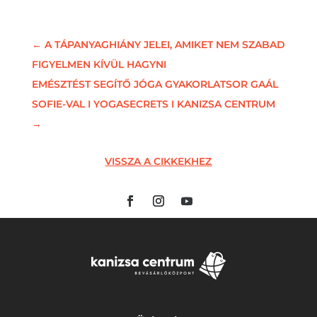
←
A TÁPANYAGHIÁNY JELEI, AMIKET NEM SZABAD
FIGYELMEN KÍVÜL HAGYNI
EMÉSZTÉST SEGÍTŐ JÓGA GYAKORLATSOR GAÁL
SOFIE-VAL I YOGASECRETS I KANIZSA CENTRUM
→
VISSZA A CIKKEKHEZ