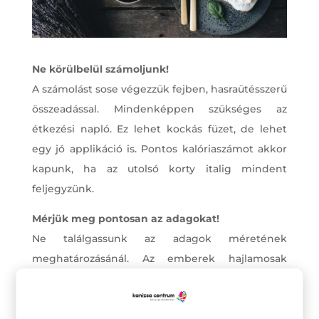
Ne körülbelül számoljunk!
A számolást sose végezzük fejben, hasraütésszerű
összeadással. Mindenképpen szükséges az
étkezési napló. Ez lehet kockás füzet, de lehet
egy jó applikáció is. Pontos kalóriaszámot akkor
kapunk, ha az utolsó korty italig mindent
feljegyzünk.
Mérjük meg pontosan az adagokat!
Ne találgassunk az adagok méretének
meghatározásánál. Az emberek hajlamosak
alábecsülni ételadagjaikat, és vannak olyan
finomságok is, amikből akaratlanul is többet
fogyasztunk egy adagnál – például megborítjuk a