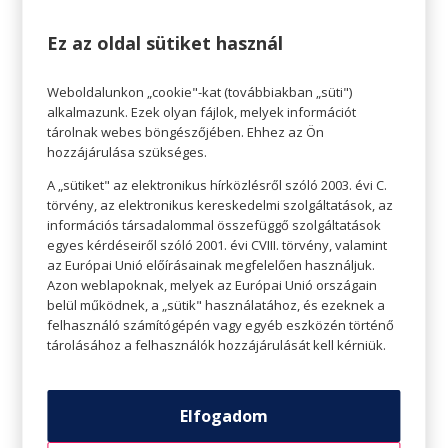
reggelizőpelyhet, mert olyan finom, s máris
Ez az oldal sütiket használ
másfél adagot eszünk egy helyett.
Legjobb, ha mindent lemérünk digitális
Weboldalunkon „cookie"-kat (továbbiakban „süti")
konyhamérlegen. Nem kell minden étkezéskor
alkalmazunk. Ezek olyan fájlok, melyek információt
tárolnak webes böngészőjében. Ehhez az Ön
használni, de minden alkalommal, amikor új ételt
hozzájárulása szükséges.
fogyasztunk, érdemes lemérni egy adag ételt,
A „sütiket" az elektronikus hírközlésről szóló 2003. évi C.
hogy pontosan tisztában legyünk az adagokkal.
törvény, az elektronikus kereskedelmi szolgáltatások, az
információs társadalommal összefüggő szolgáltatások
Legyünk alaposak!
egyes kérdéseiről szóló 2001. évi CVIII. törvény, valamint
az Európai Unió előírásainak megfelelően használjuk.
Ne felejtsünk el minden snacket, minden kortyot
Azon weblapoknak, melyek az Európai Unió országain
vagy falatot rögzíteni. Igen, néhány falat is
belül működnek, a „sütik" használatához, és ezeknek a
számít! Ezért kell MINDENT, amit megeszünk,
felhasználó számítógépén vagy egyéb eszközén történő
tárolásához a felhasználók hozzájárulását kell kérniük.
feljegyezni. Hatalmas meglepetést okozhat, hogy
egy egész nap egy-egy falatjai hogyan
változtatják meg nagyban a fogyás eredményét.
Elfogadom