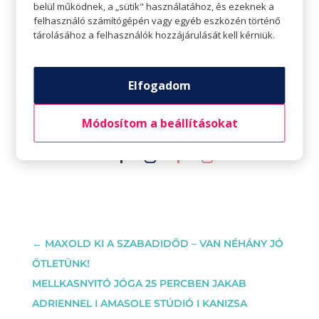
belül működnek, a „sütik" használatához, és ezeknek a
lehetőségét. Legnagyobb küldetésének
felhasználó számítógépén vagy egyéb eszközén történő
jógaoktatóként azt érzi, hogy megmutassa a
tárolásához a felhasználók hozzájárulását kell kérniük.
vele gyakorlóknak, hogy minden lehetséges
és hogy sokszor sokkal többre vagyunk
képesek, mint azt elsőre gondoljuk.
Elfogadom
Ha szeretnél többet tudni Sofieról vagy
ellátogatni az óráira:
Módosítom a beállításokat
←
MAXOLD KI A SZABADIDŐD – VAN NÉHÁNY JÓ
ÖTLETÜNK!
MELLKASNYITÓ JÓGA 25 PERCBEN JAKAB
ADRIENNEL I AMASOLE STÚDIÓ I KANIZSA