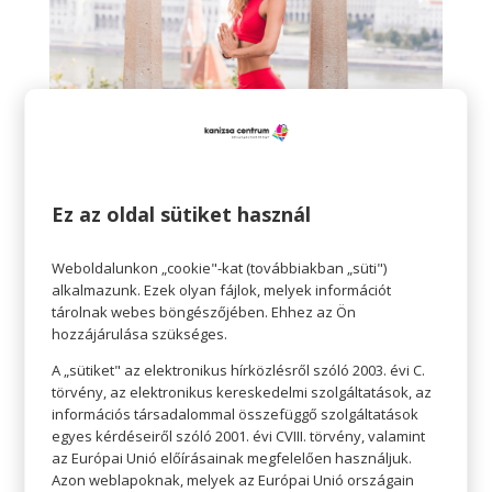
Sofie a Yogasecrets Stúdió jógaoktatója. 200
Ez az oldal sütiket használ
órás Hatha Jógaoktató Diplomáját a
Yogasecrets Akadémián szerezte, ahol
később egy Flow Jógaoktatói Képzést is
Weboldalunkon „cookie"-kat (továbbiakban „süti")
alkalmazunk. Ezek olyan fájlok, melyek információt
sikeresen elvégzett. Stílusa talán pont attól
tárolnak webes böngészőjében. Ehhez az Ön
egyedi, hogy óráin néha vegyíti is a
hozzájárulása szükséges.
dinamikus elemeket a flow áramlásával.
Nemrégiben pedig elindított egy hiánypótló
A „sütiket" az elektronikus hírközlésről szóló 2003. évi C.
programot: Jóga amatőr és profi
törvény, az elektronikus kereskedelmi szolgáltatások, az
sportolóknak, ahol specifikus témakörökben,
információs társadalommal összefüggő szolgáltatások
specifikus ászana sorozatokkal segíti a
egyes kérdéseiről szóló 2001. évi CVIII. törvény, valamint
az Európai Unió előírásainak megfelelően használjuk.
sportolókat, hogy a jógával javítsák
Azon weblapoknak, melyek az Európai Unió országain
teljesítményüket és csökkentsék a sérülés