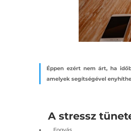
Éppen ezért nem árt, ha időb
amelyek segítségével enyhíthe
A stressz tünete
Fogyás