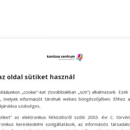
ogyasztás
gyasztás
az oldal sütiket használ
ldalunkon „cookie"-kat (továbbiakban „süti") alkalmazunk. Ezek 
ok, melyek információt tárolnak webes böngészőjében. Ehhez 
ájárulása szükséges.
ütiket" az elektronikus hírközlésről szóló 2003. évi C. törvén
tronikus kereskedelmi szolgáltatások, az információs társadal