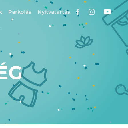
k
Parkolás
Nyitvatartás
ÉG