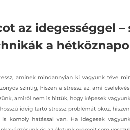
cot az idegességgel – 
chnikák a hétköznapo
stressz, aminek mindannyian ki vagyunk téve mi
izonyos szintig, hiszen a stressz az, ami cselekv
zünk, amiről nem is hittük, hogy képesek vagyunk
hosszú ideig tartó stressz problémát okoz, hisze
re is komoly hatással van. Ha idegesek vagyun
nkavégzésünk és az életünk örömeit sem vesszük