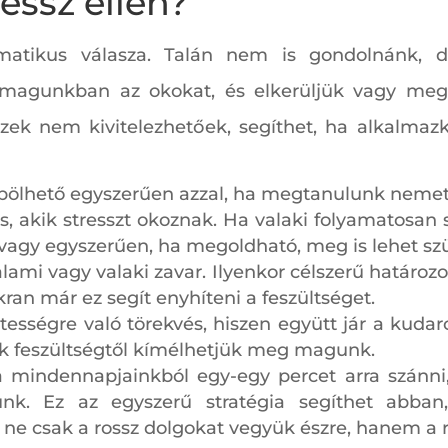
essz ellen?
omatikus válasza. Talán nem is gondolnánk, 
k magunkban az okokat, és elkerüljük vagy megv
zek nem kivitelezhetőek, segíthet, ha alkalma
öbölhető egyszerűen azzal, ha megtanulunk neme
s, akik stresszt okoznak. Ha valaki folyamatosan 
 vagy egyszerűen, ha megoldható, meg is lehet szü
ami vagy valaki zavar. Ilyenkor célszerű határozott
ran már ez segít enyhíteni a feszültséget.
etességre való törekvés, hiszen együtt jár a kuda
 sok feszültségtől kímélhetjük meg magunk.
 mindennapjainkból egy-egy percet arra szánni
ünk. Ez az egyszerű stratégia segíthet abba
ne csak a rossz dolgokat vegyük észre, hanem a r