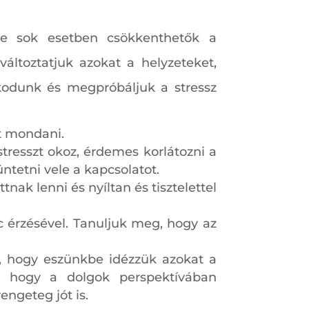
de sok esetben csökkenthetők a
áltoztatjuk azokat a helyzeteket,
zkodunk és megpróbáljuk a stressz
t mondani.
stresszt okoz, érdemes korlátozni a
ntetni vele a kapcsolatot.
nak lenni és nyíltan és tisztelettel
rc érzésével. Tanuljuk meg, hogy az
, hogy eszünkbe idézzük azokat a
n, hogy a dolgok perspektívában
engeteg jót is.