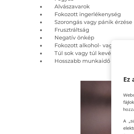
Alvászavarok
Fokozott ingerlékenység
Szorongás vagy pánik érzése
Frusztráltság
Negatív önkép
Fokozott alkohol- vagy drogf
Túl sok vagy túl kevés ételfo
Hosszabb munkaidő
Ez 
Webo
fájl
hozz
A „s
elek