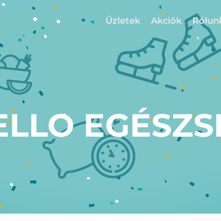
Üzletek
Akciók
Rólun
ELLO EGÉSZS