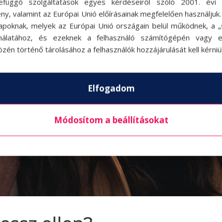
efüggő szolgáltatások egyes kérdéseiről szóló 2001. évi C
ny, valamint az Európai Unió előírásainak megfelelően használjuk
apoknak, melyek az Európai Unió országain belül működnek, a „s
nálatához, és ezeknek a felhasználó számítógépén vagy 
zén történő tárolásához a felhasználók hozzájárulását kell kérniü
Elfogadom
Módosítom a beállításokat