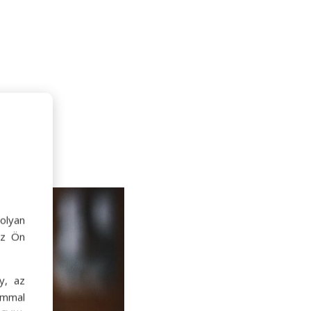
olyan
az Ön
y, az
ommal