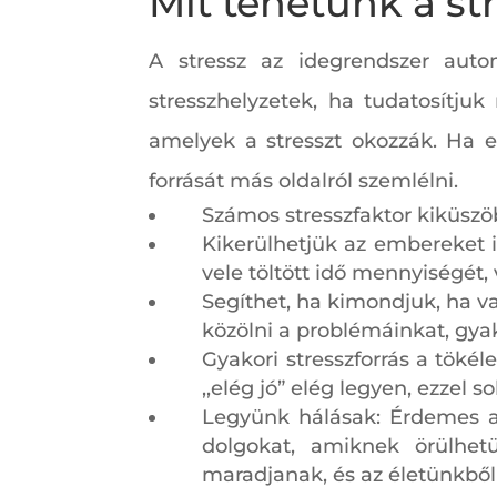
Mit tehetünk a str
A stressz az idegrendszer aut
stresszhelyzetek, ha tudatosítju
amelyek a stresszt okozzák. Ha e
forrását más oldalról szemlélni.
Számos stresszfaktor kiküsz
Kikerülhetjük az embereket i
vele töltött idő mennyiségét,
Segíthet, ha kimondjuk, ha val
közölni a problémáinkat, gyak
Gyakori stresszforrás a tökél
,,elég jó” elég legyen, ezzel
Legyünk hálásak: Érdemes a
dolgokat, amiknek örülhet
maradjanak, és az életünkből 