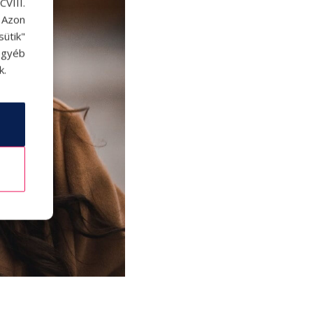
VIII.
. Azon
ütik"
egyéb
k.