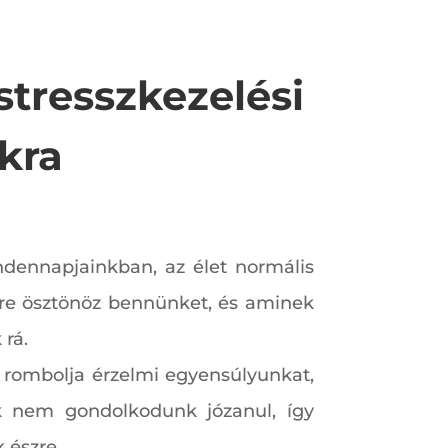
stresszkezelési
kra
ndennapjainkban, az élet normális
ésre ösztönöz bennünket, és aminek
 rá.
n rombolja érzelmi egyensúlyunkat,
k nem gondolkodunk józanul, így
 észre.