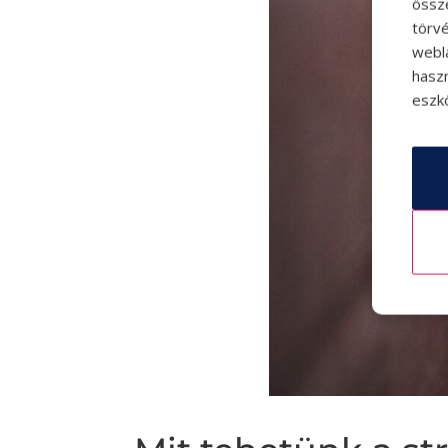
össz
törvé
webl
hasz
eszkö