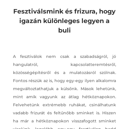
Fesztiválsmink és frizura, hogy
igazán különleges legyen a
buli
A fesztiválok nem csak a szabadságról, jó
hangulatról, kapcsolatteremtésről,
közösségépítésről és a mulatozásról szólnak.
Fontos részük az is, hogy egy-egy ilyen alkalomra
megváltoztathatjuk a külsőnk. Mások lehetünk,
mint amik vagyunk az átlag hétköznapokon.
Felvehetünk extrémebb ruhákat, csinálhatunk
vadabb frizurát és feltűnőbb sminket is. Hiszen
ha már a hétköznapokon visszafogott sminket
viselünk, legalább egy-egy fesztiválon hadd