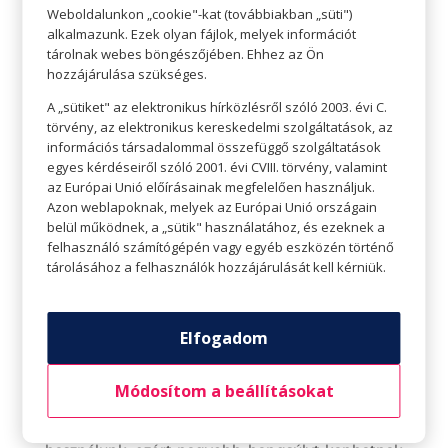
Weboldalunkon „cookie"-kat (továbbiakban „süti")
Most nézzük a sminket!
alkalmazunk. Ezek olyan fájlok, melyek információt
tárolnak webes böngészőjében. Ehhez az Ön
Mindenki szeretné, hogy a partisminkje egész
hozzájárulása szükséges.
buli ideje alatt, alkalmanként akár egész éjszakán
A „sütiket" az elektronikus hírközlésről szóló 2003. évi C.
törvény, az elektronikus kereskedelmi szolgáltatások, az
át is tartson és ne maszatolódjon, ne folyjon szét
információs társadalommal összefüggő szolgáltatások
az arcunkon idő előtt. Egy jó smink ezért épp
egyes kérdéseiről szóló 2001. évi CVIII. törvény, valamint
olyan fontos, mint egy jó ruha, így nem árt rá
az Európai Unió előírásainak megfelelően használjuk.
Azon weblapoknak, melyek az Európai Unió országain
elég időt szánni. Igazából ez nem is nagy áldozat,
belül működnek, a „sütik" használatához, és ezeknek a
már a fesztiválsmink elkészítése is tiszta élvezet,
felhasználó számítógépén vagy egyéb eszközén történő
tárolásához a felhasználók hozzájárulását kell kérniük.
a sminkhez pedig mindent megtalálsz az
üzletközpontunk drogériájában, amire csak
szükséged lehet. Alapozók, rúzsok, spirálok és
Elfogadom
szemhéjfestékek széles választéka vár
üzleteinkben.
Módosítom a beállításokat
Egy fesztiválra általánosságban erősebb sminket