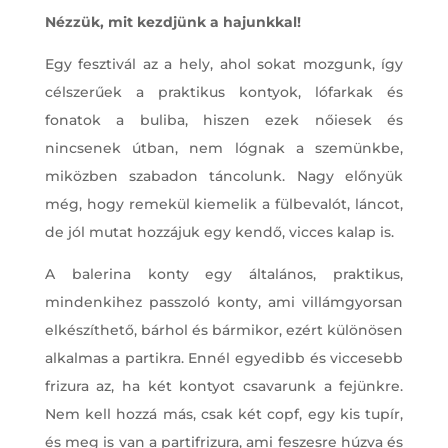
Nézzük, mit kezdjünk a hajunkkal!
Egy fesztivál az a hely, ahol sokat mozgunk, így
célszerűek a praktikus kontyok, lófarkak és
fonatok a buliba, hiszen ezek nőiesek és
nincsenek útban, nem lógnak a szemünkbe,
miközben szabadon táncolunk. Nagy előnyük
még, hogy remekül kiemelik a fülbevalót, láncot,
de jól mutat hozzájuk egy kendő, vicces kalap is.
A balerina konty egy általános, praktikus,
mindenkihez passzoló konty, ami villámgyorsan
elkészíthető, bárhol és bármikor, ezért különösen
alkalmas a partikra. Ennél egyedibb és viccesebb
frizura az, ha két kontyot csavarunk a fejünkre.
Nem kell hozzá más, csak két copf, egy kis tupír,
és meg is van a partifrizura, ami feszesre húzva és