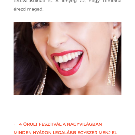
tetoválásokkal is. A lényeg az, hogy remekül
érezd magad.
←
4 ŐRÜLT FESZTIVÁL A NAGYVILÁGBAN
MINDEN NYÁRON LEGALÁBB EGYSZER MENJ EL