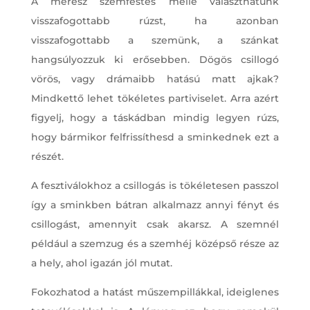
A merész szemfestés mellé választhatunk
visszafogottabb rúzst, ha azonban
visszafogottabb a szemünk, a szánkat
hangsúlyozzuk ki erősebben. Dögös csillogó
vörös, vagy drámaibb hatású matt ajkak?
Mindkettő lehet tökéletes partiviselet. Arra azért
figyelj, hogy a táskádban mindig legyen rúzs,
hogy bármikor felfrissíthesd a sminkednek ezt a
részét.
A fesztiválokhoz a csillogás is tökéletesen passzol
így a sminkben bátran alkalmazz annyi fényt és
csillogást, amennyit csak akarsz. A szemnél
például a szemzug és a szemhéj középső része az
a hely, ahol igazán jól mutat.
Fokozhatod a hatást műszempillákkal, ideiglenes