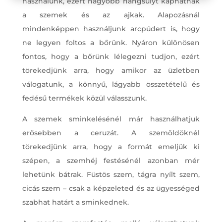
használunk, ezért nagyobb hangsúlyt kaphatnak
a szemek és az ajkak. Alapozásnál
mindenképpen használjunk arcpúdert is, hogy
ne legyen foltos a bőrünk. Nyáron különösen
fontos, hogy a bőrünk lélegezni tudjon, ezért
törekedjünk arra, hogy amikor az üzletben
válogatunk, a könnyű, lágyabb összetételű és
fedésű termékek közül válasszunk.
A szemek sminkelésénél már használhatjuk
erősebben a ceruzát. A szemöldöknél
törekedjünk arra, hogy a formát emeljük ki
szépen, a szemhéj festésénél azonban mér
lehetünk bátrak. Füstös szem, tágra nyílt szem,
cicás szem – csak a képzeleted és az ügyességed
szabhat határt a sminkednek.