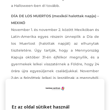
a Halloween-ben él tovább.
DÍA DE LOS MUERTOS (mexikói halottak napja) –
MEXIKÓ
November 1. és november 2. között Mexikóban és
Latin-Amerika egyes részein ünneplik a Día de
los Muertost (halottak napját) az elhunytak
tiszteletére. Úgy tartják, hogy a Mennyország
Kapuja október 31-én éjfélkor megnyílik, és a
gyermekek lelkei visszatérnek a Földre, hogy 24
órára újra egyesüljenek családjukkal. November
2-án a felnőttek lelkei is leszállnak a mennyből,
hogy bekapcsolódjanak az ünnepségbe.
Inkább az örömteli ünneplés, mint a gyász
ünnepe.
Ez az oldal sütiket használ
KAWASAKI HALLOWEEN FELVONULÁS – JAPÁN