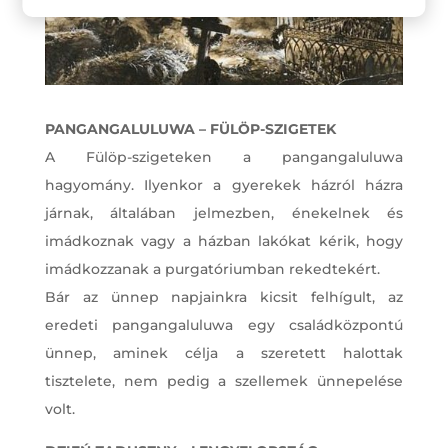
PANGANGALULUWA – FÜLÖP-SZIGETEK
A Fülöp-szigeteken a pangangaluluwa
hagyomány. Ilyenkor a gyerekek házról házra
járnak, általában jelmezben, énekelnek és
imádkoznak vagy a házban lakókat kérik, hogy
imádkozzanak a purgatóriumban rekedtekért.
Bár az ünnep napjainkra kicsit felhígult, az
eredeti pangangaluluwa egy családközpontú
ünnep, aminek célja a szeretett halottak
tisztelete, nem pedig a szellemek ünnepelése
volt.