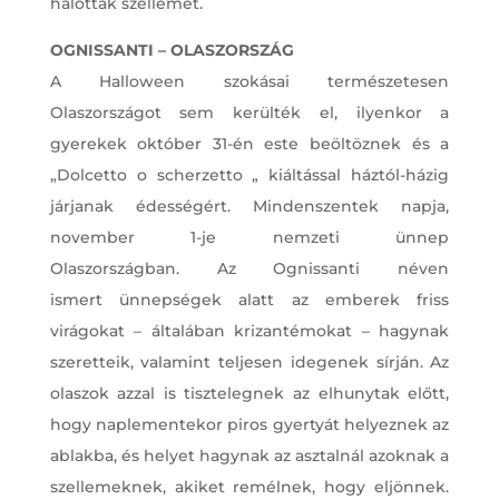
halottak szellemét.
OGNISSANTI – OLASZORSZÁG
A Halloween szokásai természetesen
Olaszországot sem kerülték el, ilyenkor a
gyerekek október 31-én este beöltöznek és a
„Dolcetto o scherzetto „ kiáltással háztól-házig
járjanak édességért. Mindenszentek napja,
november 1-je nemzeti ünnep
Olaszországban. Az Ognissanti néven
ismert ünnepségek alatt az emberek friss
virágokat – általában krizantémokat – hagynak
szeretteik, valamint teljesen idegenek sírján. Az
olaszok azzal is tisztelegnek az elhunytak előtt,
hogy naplementekor piros gyertyát helyeznek az
ablakba, és helyet hagynak az asztalnál azoknak a
szellemeknek, akiket remélnek, hogy eljönnek.