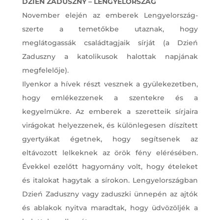
DZIEŃ ZADUSZNY – LENGYELORSZÁG
November elején az emberek Lengyelország-
szerte a temetőkbe utaznak, hogy
meglátogassák családtagjaik sírját (a Dzień
Zaduszny a katolikusok halottak napjának
megfelelője).
Ilyenkor a hívek részt vesznek a gyülekezetben,
hogy emlékezzenek a szentekre és a
kegyelmükre. Az emberek a szeretteik sírjaira
virágokat helyezzenek, és különlegesen díszített
gyertyákat égetnek, hogy segítsenek az
eltávozott lelkeknek az örök fény elérésében.
Évekkel ezelőtt hagyomány volt, hogy ételeket
és italokat hagytak a sírokon. Lengyelországban
Dzień Zaduszny vagy zaduszki ünnepén az ajtók
és ablakok nyitva maradtak, hogy üdvözöljék a