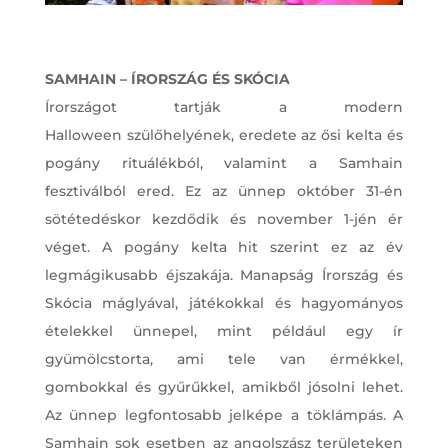
SAMHAIN – ÍRORSZÁG ÉS SKÓCIA
Írországot tartják a modern
Halloween szülőhelyének, eredete az ősi kelta és
pogány rituálékból, valamint a Samhain
fesztiválból ered. Ez az ünnep október 31-én
sötétedéskor kezdődik és november 1-jén ér
véget. A pogány kelta hit szerint ez az év
legmágikusabb éjszakája. Manapság Írország és
Skócia máglyával, játékokkal és hagyományos
ételekkel ünnepel, mint például egy ír
gyümölcstorta, ami tele van érmékkel,
gombokkal és gyűrűkkel, amikből jósolni lehet.
Az ünnep legfontosabb jelképe a töklámpás. A
Samhain sok esetben az angolszász területeken