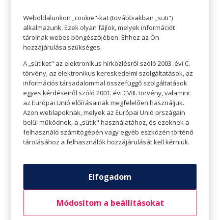
Az elmúlt két évtizedben minden október végén
Weboldalunkon „cookie"-kat (továbbiakban „süti")
közel 4000 jelmezes Halloween-rajongó gyűlik
alkalmazunk. Ezek olyan fájlok, melyek információt
tárolnak webes böngészőjében. Ehhez az Ön
össze a világ minden tájáról a Tokió
hozzájárulása szükséges.
melletti Kawasakiban a Kawasaki Halloween
A „sütiket" az elektronikus hírközlésről szóló 2003. évi C.
Felvonulásra, ami a legnagyobb ilyen jellegű
törvény, az elektronikus kereskedelmi szolgáltatások, az
felvonulás Japánban. Egyéniben vagy csapatban
információs társadalommal összefüggő szolgáltatások
egyes kérdéseiről szóló 2001. évi CVIII. törvény, valamint
lehet jelmezesen beöltözni. Zombiparádé,
az Európai Unió előírásainak megfelelően használjuk.
félelmetes programok, szellemek, démonok,
Azon weblapoknak, melyek az Európai Unió országain
boszorkányok sokasága bulizik együtt itt.
belül működnek, a „sütik" használatához, és ezeknek a
felhasználó számítógépén vagy egyéb eszközén történő
tárolásához a felhasználók hozzájárulását kell kérniük.
Elfogadom
Módosítom a beállításokat