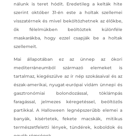
nálunk is teret hódít. Eredetileg a kelták hite
szerint október 31-én este a holtak szellemei
visszatérnek és mivel beköltözhetnek az élőkbe,
ők félelmükben beöltöztek különféle
maskarákba, hogy ezzel csapják be a holtak
szellemeit.
Mai állapotában ez az ünnep az ókori
mediterráneumból származó elemeket is
tartalmaz, kiegészülve az ír nép szokásaival és az
észak-amerikai, nyugat-európai vidám ünnepi és
gasztronómiai bolondozással, töklámpás
faragással, jelmezes kéregetéssel, beöltözős
partikkal. A Halloween legnépszerűbb elemei a
banyák, kísértetek, fekete macskák, mitikus
természetfeletti lények, tündérek, koboldok és
egyéb rémségek.