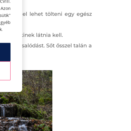
VIII.
. Azon
ban is el lehet tölteni egy egész
ütik"
egyéb
k.
mindenkinek látnia kell.
koz csalódást. Sőt ősszel talán a