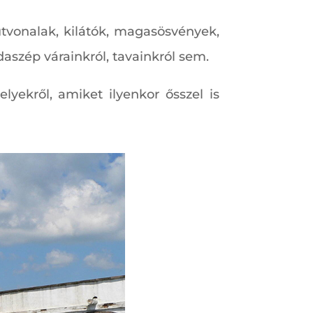
tvonalak, kilátók, magasösvények,
szép várainkról, tavainkról sem.
yekről, amiket ilyenkor ősszel is