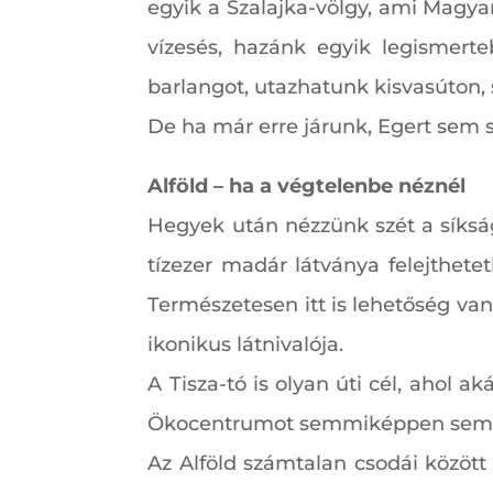
egyik a Szalajka-völgy, ami Magyar
vízesés, hazánk egyik legismerteb
barlangot, utazhatunk kisvasúton,
De ha már erre járunk, Egert sem s
Alföld – ha a végtelenbe néznél
Hegyek után nézzünk szét a síksá
tízezer madár látványa felejthete
Természetesen itt is lehetőség van
ikonikus látnivalója.
A Tisza-tó is olyan úti cél, ahol a
Ökocentrumot semmiképpen sem s
Az Alföld számtalan csodái közöt