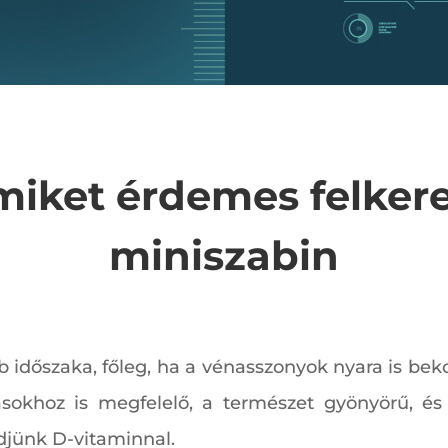
amiket érdemes felkere
miniszabin
bb időszaka, főleg, ha a vénasszonyok nyara is be
ásokhoz is megfelelő, a természet gyönyörű, é
ődjünk D-vitaminnal.