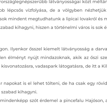
országlegnépszerűbb látványosságai közt méltán h
b lépcsős vízfolyása, de a völgyben nézhetjük m
 sok mindent megtudhatunk a lipicai lovakról és m
zabad kihagyni, hiszen a történelmi város is sok 
gon. Ilyenkor ősszel kiemelt látványosság a darv
tlen élményt nyújt mindazoknak, akik az őszi sz
 kisvonatozásra, vadaspark látogatásra, de itt a K
kár napokat is el lehet tölteni, de ha csak egy röv
zabad kihagyni.
t mindenképp szót érdemel a pincefalu Hajóson, 