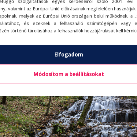
efüggő szolgáltatások egyes kérdéseiről szóló 2001. évi C
ny, valamint az Európai Unió előírásainak megfelelően használjuk
e, annak igazi csemege Szentendre, de Esztergom
apoknak, melyek az Európai Unió országain belül működnek, a „s
nálatához, és ezeknek a felhasználó számítógépén vagy 
.
zén történő tárolásához a felhasználók hozzájárulását kell kérniü
dról, ami olyan bakancslistás hely, amit egyszer 
 növényritkaságokat a Vácrátóti Arborétum nem o
Elfogadom
Módosítom a beállításokat