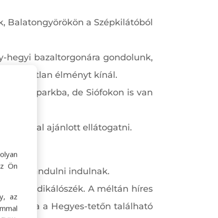
nk, Balatongyörökön a Szépkilátóból
gy-hegyi bazaltorgonára gondolunk,
ng páratlan élményt kínál.
 a Madárparkba, de Siófokon is van
pocakkal ajánlott ellátogatni.
olyan
az Ön
akik kirándulni indulnak.
ja, a Prédikálószék. A méltán híres
y, az
l indulva a Hegyes-tetőn található
ommal