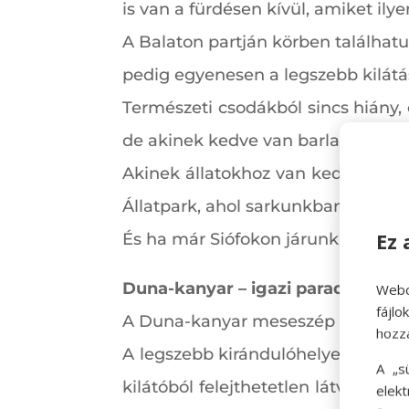
is van a fürdésen kívül, amiket ily
A Balaton partján körben találhatu
pedig egyenesen a legszebb kilát
Természeti csodákból sincs hiány,
de akinek kedve van barlangászhat
Akinek állatokhoz van kedve, ellá
Állatpark, ahol sarkunkban a tevév
Ez 
És ha már Siófokon járunk, érdemes
Duna-kanyar – igazi paradicsom
Webo
fájl
A Duna-kanyar meseszép környéke i
hozz
A legszebb kirándulóhelyek egyike 
A „s
kilátóból felejthetetlen látvány 
elek