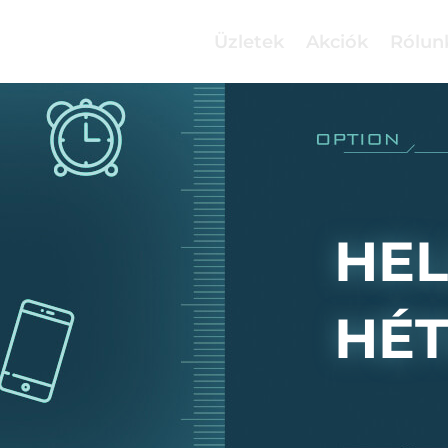
Üzletek
Akciók
Rólun
HE
HÉ