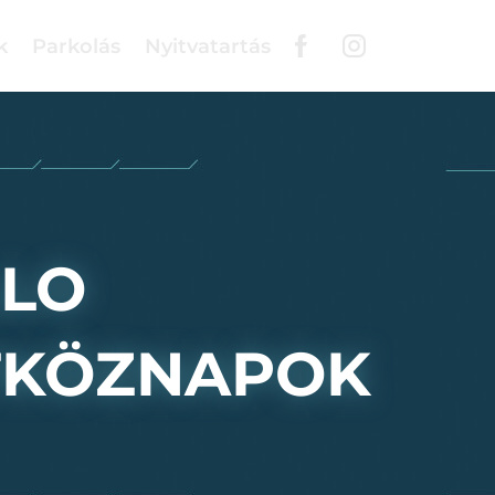
k
Parkolás
Nyitvatartás
LLO
TKÖZNAPOK