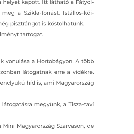
elyet kapott. Itt látható a Fátyol-
eg a Szikla-forrást, Istállós-kői-
ég pisztrángot is kóstolhatunk.
élményt tartogat.
ak vonulása a Hortobágyon. A több
ezonban látogatnak erre a vidékre.
ilenclyukú híd is, ami Magyarország
id látogatásra megyünk, a Tisza-tavi
a Mini Magyarország Szarvason, de