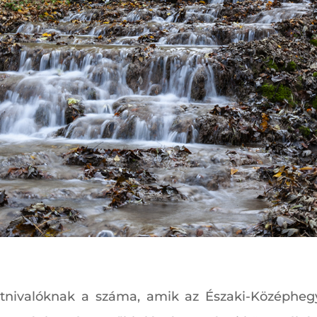
tnivalóknak a száma, amik az Északi-Középhegy