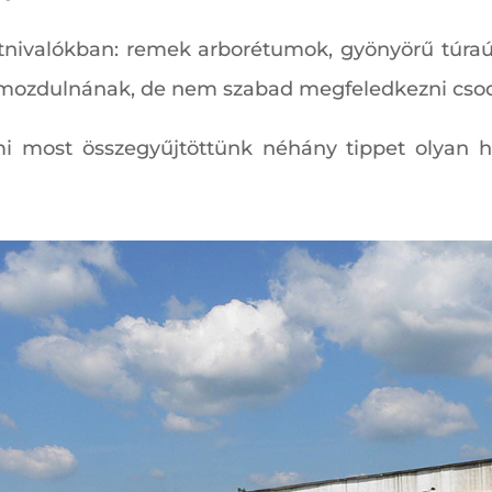
tnivalókban: remek arborétumok, gyönyörű túraú
imozdulnának, de nem szabad megfeledkezni csoda
 most összegyűjtöttünk néhány tippet olyan hel