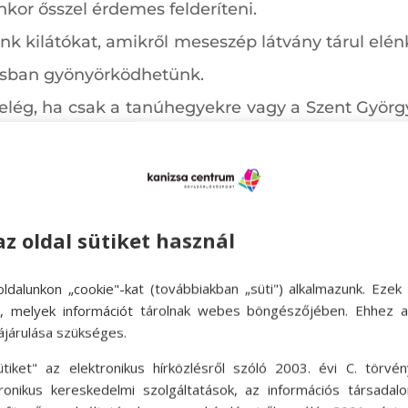
enkor ősszel érdemes felderíteni.
nk kilátókat, amikről meseszép látvány tárul elé
ásban gyönyörködhetünk.
 elég, ha csak a tanúhegyekre vagy a Szent Györ
 is, hiszen Balatonedericsen a Csodabogyós-barla
togathat a Bivalyrezervátumba, vagy Keszthelyen
el sétálhatunk.
az oldal sütiket használ
 megnézni a Fordított Házat is, ahová csakis üres 
ldalunkon „cookie"-kat (továbbiakban „süti") alkalmazunk. Ezek 
ok, melyek információt tárolnak webes böngészőjében. Ehhez 
s számtalan csodás látnivalót tartogat azoknak, 
ájárulása szükséges.
például minden bizonnyal a Pilis népszerű úti cél
ütiket" az elektronikus hírközlésről szóló 2003. évi C. törvén
tárul mindenki elé. Érdemes megnézni Nagymarosró
tronikus kereskedelmi szolgáltatások, az információs társadal