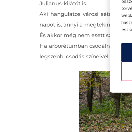
össz
Julianus-kilátót is.
törvé
Aki hangulatos városi sétát tenn
webl
hasz
napot is, annyi a megtekinteni való
eszkö
És akkor még nem esett szó Visegrá
Ha arborétumban csodálnánk meg a
legszebb, csodás színeivel.